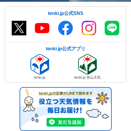
tenki.jp公式SNS
tenki.jp公式アプリ
tenki.jp
tenki.jp 登山天気