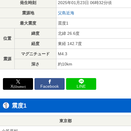
発生時刻
2025年01月23日 06時32分頃
震源地
父島近海
最大震度
震度1
緯度
北緯 26.6度
位置
経度
東経 142.7度
マグニチュード
M4.3
震源
深さ
約10km
X
Facebook
LINE
(旧twitter)
震度1
東京都
小笠原村