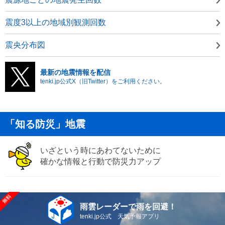
震度3以上の地域別観測回数
震央分布図
最新の地震情報を配信
tenki.jp公式X（旧Twitter）をご利用ください。
「知る防災」地震
いざという時にあわてないために
確かな情報と行動で防災力アップ
雨雲レーダーで雨を回避！
tenki.jp公式 天気予報アプリ