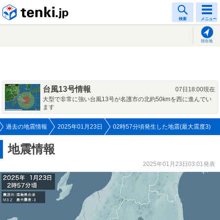
tenki.jp
検索
メニュー
現在地
台風13号情報
07日18:00現在
大型で非常に強い台風13号が名護市の北約50kmを西に進んでい
ます
過去の地震情報
2025年01月23日
02時57分頃発生した地震(最大震度3)
地震情報
2025年01月23日03:01発表