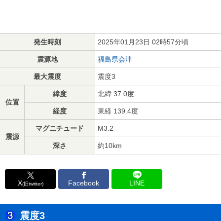
発生時刻
2025年01月23日 02時57分頃
震源地
福島県会津
最大震度
震度3
緯度
北緯 37.0度
位置
経度
東経 139.4度
マグニチュード
M3.2
震源
深さ
約10km
X
Facebook
LINE
(旧twitter)
震度3