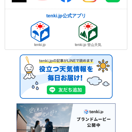
tenki.jp公式アプリ
tenki.jp
tenki.jp 登山天気