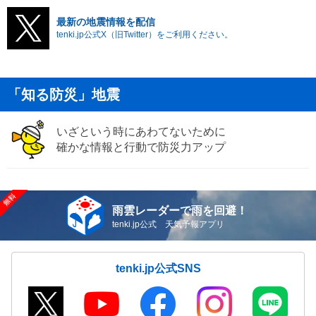
最新の地震情報を配信
tenki.jp公式X（旧Twitter）をご利用ください。
「知る防災」地震
いざという時にあわてないために
確かな情報と行動で防災力アップ
雨雲レーダーで雨を回避！
tenki.jp公式 天気予報アプリ
tenki.jp公式SNS