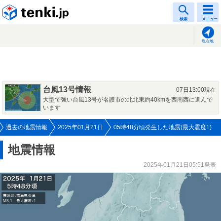
tenki.jp
検索
メニュー
現在地
台風13号情報
07日13:00現在
大型で強い台風13号が名護市の北北東約40kmを西南西に進んで
います
過去の地震情報
2025年01月21日
05時48分頃発生した地震(最大震度1)
地震情報
2025年01月21日05:51発表