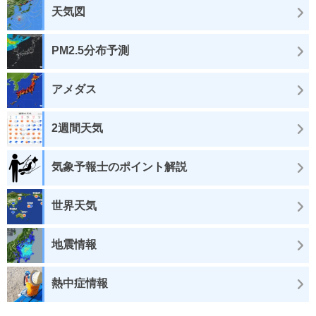
天気図
PM2.5分布予測
アメダス
2週間天気
気象予報士のポイント解説
世界天気
地震情報
熱中症情報