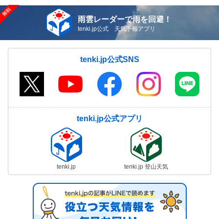
雨雲レーダーで雨を回避！
tenki.jp公式 天気予報アプリ
tenki.jp公式SNS
tenki.jp公式アプリ
tenki.jp
tenki.jp 登山天気