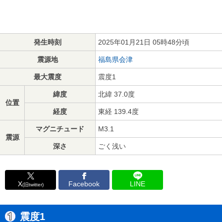
発生時刻
2025年01月21日 05時48分頃
震源地
福島県会津
最大震度
震度1
緯度
北緯 37.0度
位置
経度
東経 139.4度
マグニチュード
M3.1
震源
深さ
ごく浅い
X
Facebook
LINE
(旧twitter)
震度1