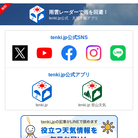
雨雲レーダーで雨を回避！
tenki.jp公式 天気予報アプリ
tenki.jp公式SNS
tenki.jp公式アプリ
tenki.jp
tenki.jp 登山天気