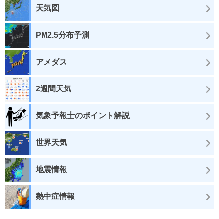
天気図
PM2.5分布予測
アメダス
2週間天気
気象予報士のポイント解説
世界天気
地震情報
熱中症情報