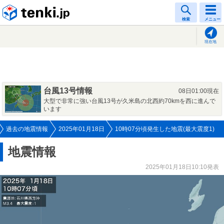
tenki.jp
検索
メニュー
現在地
台風13号情報
08日01:00現在
大型で非常に強い台風13号が久米島の北西約70kmを西に進んで
います
過去の地震情報
2025年01月18日
10時07分頃発生した地震(最大震度1)
地震情報
2025年01月18日10:10発表