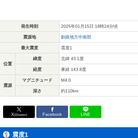
発生時刻
2025年01月15日 18時24分頃
震源地
釧路地方中南部
最大震度
震度1
緯度
北緯 43.1度
位置
経度
東経 143.8度
マグニチュード
M4.0
震源
深さ
約110km
X
Facebook
LINE
(旧twitter)
震度1