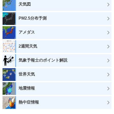
天気図
PM2.5分布予測
アメダス
2週間天気
気象予報士のポイント解説
世界天気
地震情報
熱中症情報