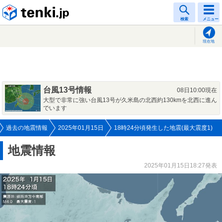
tenki.jp
検索
メニュー
現在地
台風13号情報
08日10:00現在
大型で非常に強い台風13号が久米島の北西約130kmを北西に進ん
でいます
過去の地震情報
2025年01月15日
18時24分頃発生した地震(最大震度1)
地震情報
2025年01月15日18:27発表