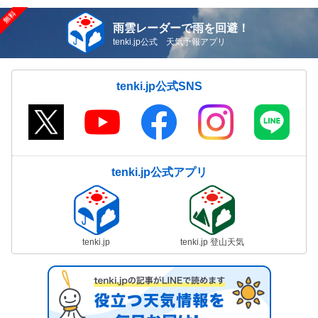
雨雲レーダーで雨を回避！
tenki.jp公式 天気予報アプリ
tenki.jp公式SNS
tenki.jp公式アプリ
tenki.jp
tenki.jp 登山天気