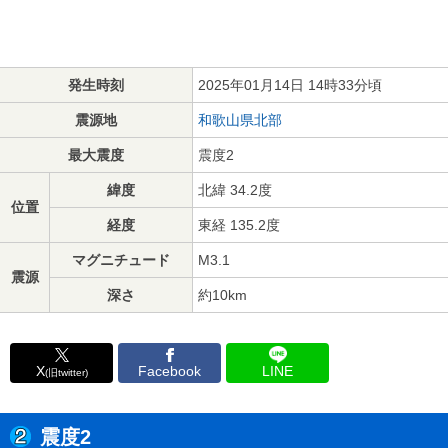
発生時刻
2025年01月14日 14時33分頃
震源地
和歌山県北部
最大震度
震度2
緯度
北緯 34.2度
位置
経度
東経 135.2度
マグニチュード
M3.1
震源
深さ
約10km
X
Facebook
LINE
(旧twitter)
震度2