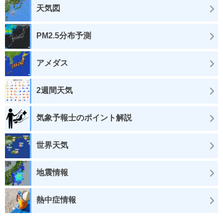
天気図
PM2.5分布予測
アメダス
2週間天気
気象予報士のポイント解説
世界天気
地震情報
熱中症情報