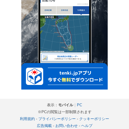
表示：
モバイル
｜
PC
※PCの閲覧は一部制限されます
利用規約
-
プライバシーポリシー
-
クッキーポリシー
広告掲載
-
お問い合わせ
-
ヘルプ