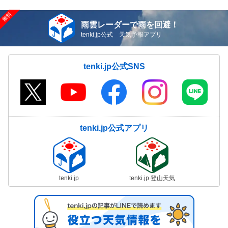
雨雲レーダーで雨を回避！
tenki.jp公式 天気予報アプリ
tenki.jp公式SNS
tenki.jp公式アプリ
tenki.jp
tenki.jp 登山天気