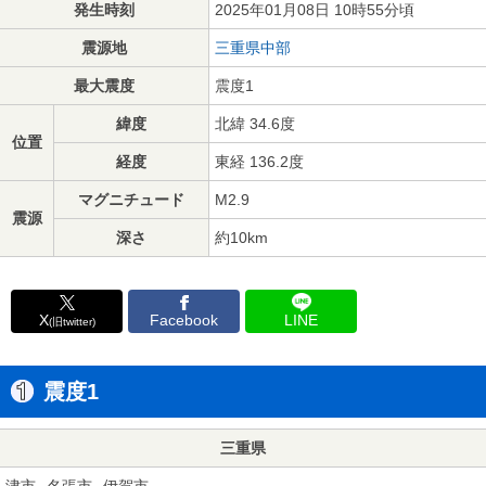
発生時刻
2025年01月08日 10時55分頃
震源地
三重県中部
最大震度
震度1
緯度
北緯 34.6度
位置
経度
東経 136.2度
マグニチュード
M2.9
震源
深さ
約10km
X
Facebook
LINE
(旧twitter)
震度1
三重県
津市
名張市
伊賀市