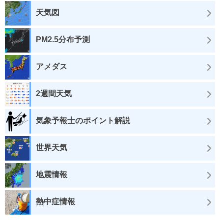
天気図
PM2.5分布予測
アメダス
2週間天気
気象予報士のポイント解説
世界天気
地震情報
熱中症情報