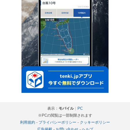
表示：
モバイル
｜
PC
※PCの閲覧は一部制限されます
利用規約
-
プライバシーポリシー
-
クッキーポリシー
広告掲載
-
お問い合わせ
-
ヘルプ