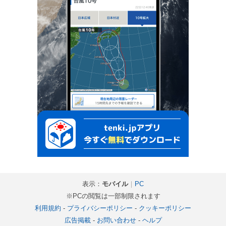
表示：
モバイル
｜
PC
※PCの閲覧は一部制限されます
利用規約
-
プライバシーポリシー
-
クッキーポリシー
広告掲載
-
お問い合わせ
-
ヘルプ