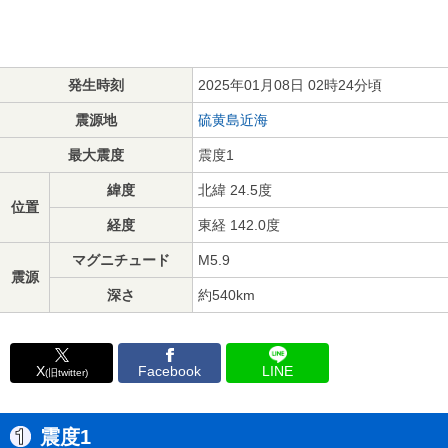
発生時刻
2025年01月08日 02時24分頃
震源地
硫黄島近海
最大震度
震度1
緯度
北緯 24.5度
位置
経度
東経 142.0度
マグニチュード
M5.9
震源
深さ
約540km
X
Facebook
LINE
(旧twitter)
震度1