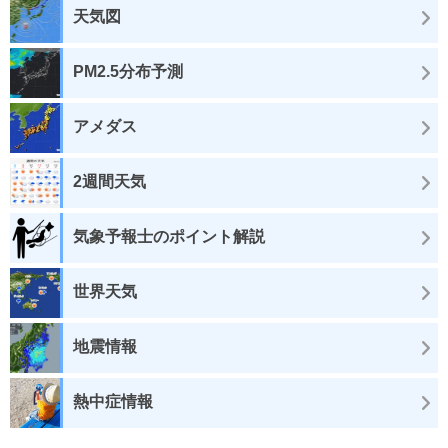
天気図
PM2.5分布予測
アメダス
2週間天気
気象予報士のポイント解説
世界天気
地震情報
熱中症情報