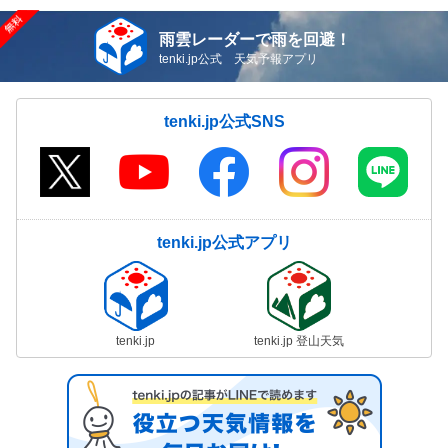
雨雲レーダーで雨を回避！
tenki.jp公式 天気予報アプリ
tenki.jp公式SNS
tenki.jp公式アプリ
tenki.jp
tenki.jp 登山天気