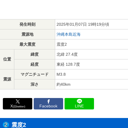
発生時刻
2025年01月07日 19時19分頃
震源地
沖縄本島近海
最大震度
震度2
緯度
北緯 27.4度
位置
経度
東経 128.7度
マグニチュード
M3.8
震源
深さ
約40km
X
Facebook
LINE
(旧twitter)
震度2