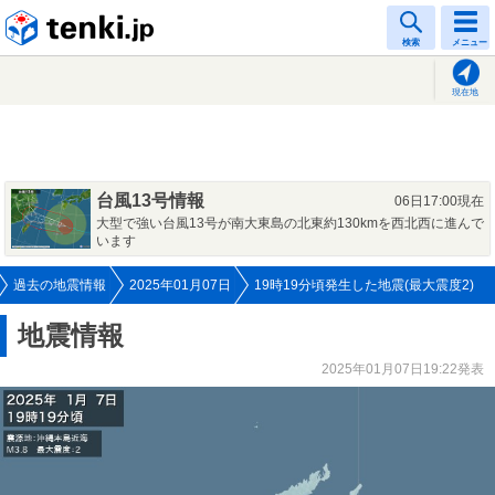
tenki.jp
検索
メニュー
現在地
台風13号情報
06日17:00現在
大型で強い台風13号が南大東島の北東約130kmを西北西に進んで
います
過去の地震情報
2025年01月07日
19時19分頃発生した地震(最大震度2)
地震情報
2025年01月07日19:22発表