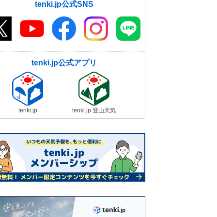
tenki.jp公式SNS
tenki.jp公式アプリ
tenki.jp
tenki.jp 登山天気