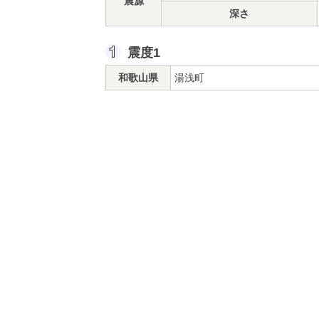
震源
深さ
震度1
和歌山県
湯浅町