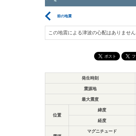
前の地震
この地震による津波の心配はありません
発生時刻
震源地
最大震度
緯度
位置
経度
マグニチュード