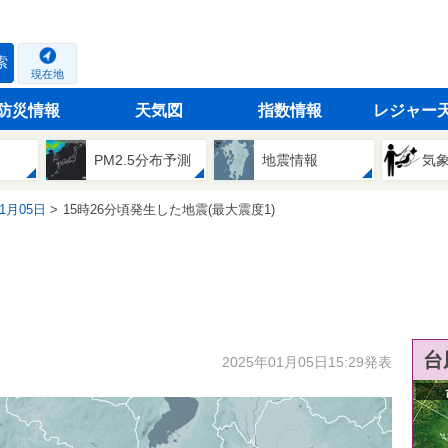
索
現在地
防災情報
天気図
指数情報
レジャー
PM2.5分布予測
地震情報
気
01月05日
15時26分頃発生した地震(最大震度1)
台
2025年01月05日15:29発表