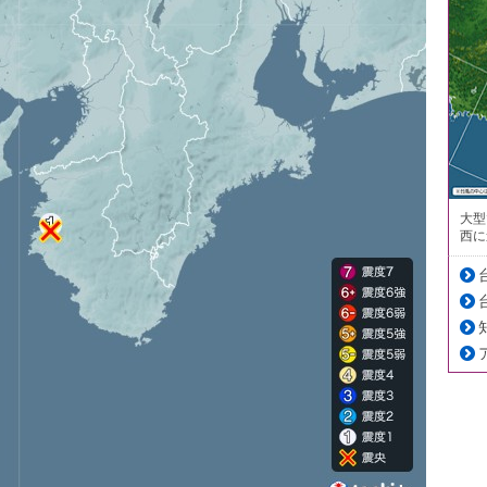
大型
西に