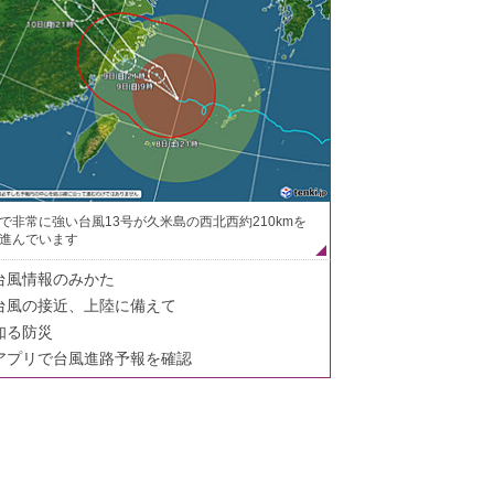
で非常に強い台風13号が久米島の西北西約210kmを
進んでいます
台風情報のみかた
台風の接近、上陸に備えて
知る防災
アプリで台風進路予報を確認