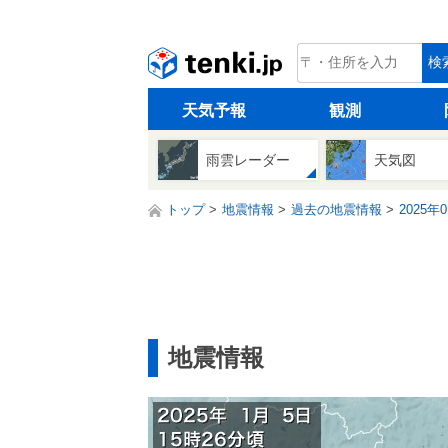
tenki.jp
検
天気予報
観測
雨雲レーダー
天気図
トップ
地震情報
過去の地震情報
2025年
地震情報