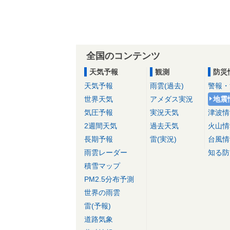
全国のコンテンツ
天気予報
観測
防災
天気予報
雨雲(過去)
警報・
世界天気
アメダス実況
地震
気圧予報
実況天気
津波情
2週間天気
過去天気
火山情
長期予報
雷(実況)
台風情
雨雲レーダー
知る防
積雪マップ
PM2.5分布予測
世界の雨雲
雷(予報)
道路気象