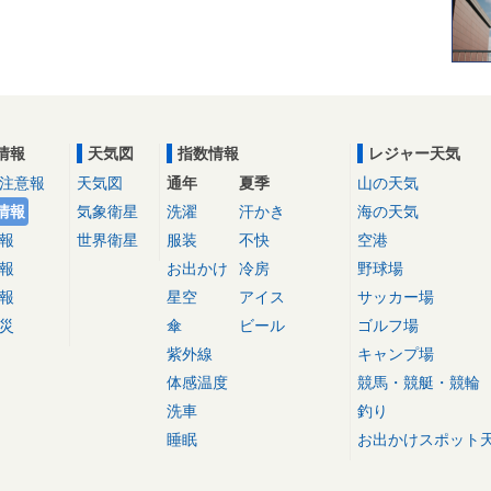
情報
天気図
指数情報
レジャー天気
注意報
天気図
通年
夏季
山の天気
情報
気象衛星
洗濯
汗かき
海の天気
報
世界衛星
服装
不快
空港
報
お出かけ
冷房
野球場
報
星空
アイス
サッカー場
災
傘
ビール
ゴルフ場
紫外線
キャンプ場
体感温度
競馬・競艇・競輪
洗車
釣り
睡眠
お出かけスポット