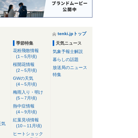
tenki.jpトップ
季節特集
天気ニュース
花粉飛散情報
気象予報士解説
(1～5月頃)
暮らしの話題
桜開花情報
放送局のニュース
(2～5月頃)
特集
GWの天気
(4～5月頃)
梅雨入り・明け
(5～7月頃)
熱中症情報
(4～9月頃)
紅葉見頃情報
天気
(10～11月頃)
ヒートショック