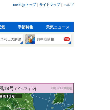
tenki.jpトップ
｜
サイトマップ
｜
ヘルプ
天気
季節特集
天気ニュース
象予報士の解説
熱中症情報
注目
風13号
(ドルフィン)
08日21:00現在