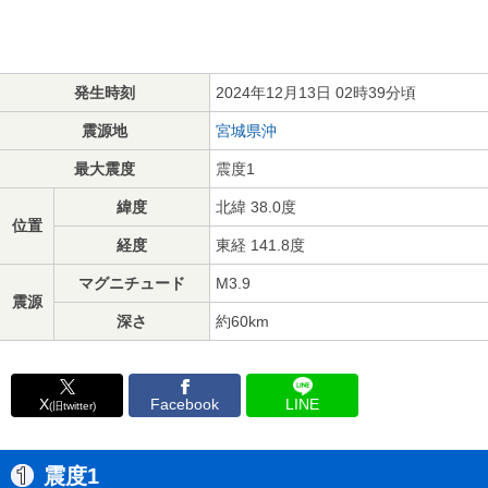
発生時刻
2024年12月13日 02時39分頃
震源地
宮城県沖
最大震度
震度1
緯度
北緯 38.0度
位置
経度
東経 141.8度
マグニチュード
M3.9
震源
深さ
約60km
X
Facebook
LINE
(旧twitter)
震度1