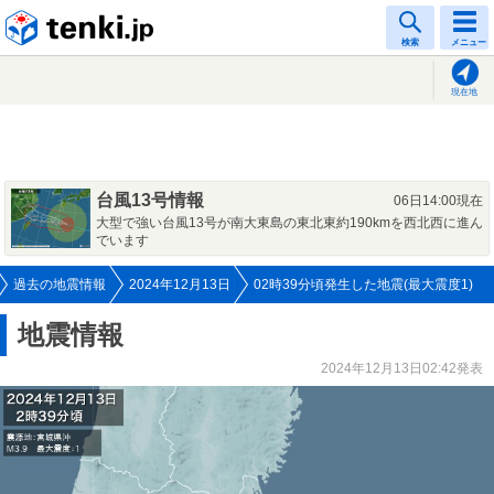
tenki.jp
検索
メニュー
現在地
台風13号情報
06日14:00現在
大型で強い台風13号が南大東島の東北東約190kmを西北西に進ん
でいます
過去の地震情報
2024年12月13日
02時39分頃発生した地震(最大震度1)
地震情報
2024年12月13日02:42発表