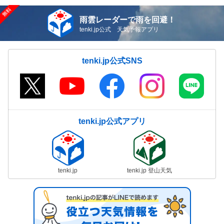
雨雲レーダーで雨を回避！
tenki.jp公式 天気予報アプリ
tenki.jp公式SNS
tenki.jp公式アプリ
tenki.jp
tenki.jp 登山天気