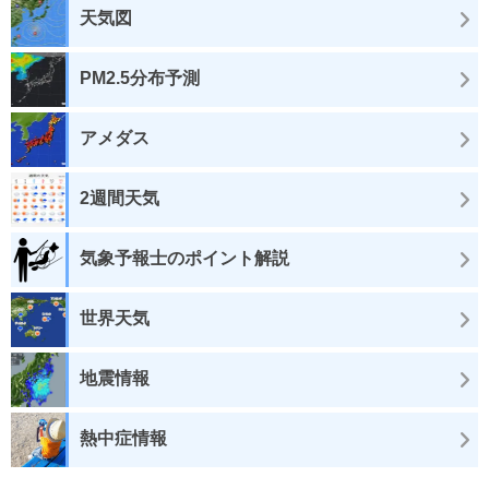
天気図
PM2.5分布予測
アメダス
2週間天気
気象予報士のポイント解説
世界天気
地震情報
熱中症情報