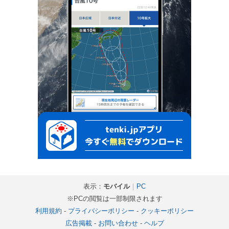
表示：
モバイル
｜
PC
※PCの閲覧は一部制限されます
利用規約
-
プライバシーポリシー
-
クッキーポリシー
広告掲載
-
お問い合わせ
-
ヘルプ