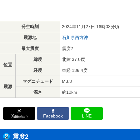
発生時刻
2024年11月27日 16時03分頃
震源地
石川県西方沖
最大震度
震度2
緯度
北緯 37.0度
位置
経度
東経 136.4度
マグニチュード
M3.3
震源
深さ
約10km
X
Facebook
LINE
(旧twitter)
震度2