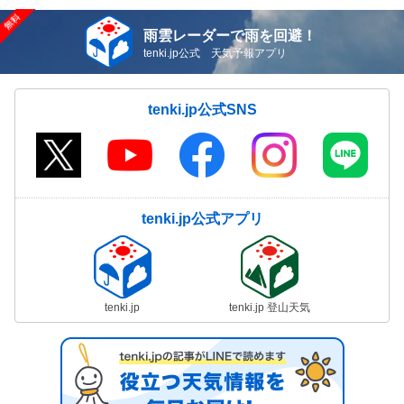
雨雲レーダーで雨を回避！
tenki.jp公式 天気予報アプリ
tenki.jp公式SNS
tenki.jp公式アプリ
tenki.jp
tenki.jp 登山天気