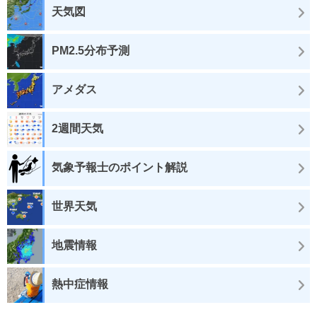
天気図
PM2.5分布予測
アメダス
2週間天気
気象予報士のポイント解説
世界天気
地震情報
熱中症情報