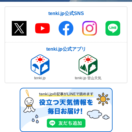
tenki.jp公式SNS
tenki.jp公式アプリ
tenki.jp
tenki.jp 登山天気