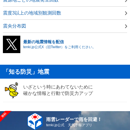
震度3以上の地域別観測回数
震央分布図
最新の地震情報を配信
tenki.jp公式X（旧Twitter）をご利用ください。
「知る防災」地震
いざという時にあわてないために
確かな情報と行動で防災力アップ
雨雲レーダーで雨を回避！
tenki.jp公式 天気予報アプリ