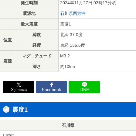
発生時刻
2024年11月27日 03時17分頃
震源地
石川県西方沖
最大震度
震度1
緯度
北緯 37.0度
位置
経度
東経 136.6度
マグニチュード
M3.2
震源
深さ
約10km
X
Facebook
LINE
(旧twitter)
震度1
石川県
志賀町