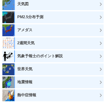
天気図
PM2.5分布予測
アメダス
2週間天気
気象予報士のポイント解説
世界天気
地震情報
熱中症情報