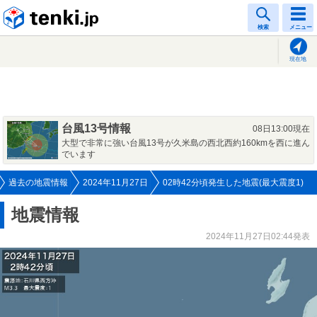
tenki.jp
検索
メニュー
現在地
台風13号情報
08日13:00現在
大型で非常に強い台風13号が久米島の西北西約160kmを西に進ん
でいます
過去の地震情報
2024年11月27日
02時42分頃発生した地震(最大震度1)
地震情報
2024年11月27日02:44発表