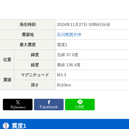
発生時刻
2024年11月27日 02時42分頃
震源地
石川県西方沖
最大震度
震度1
緯度
北緯 37.0度
位置
経度
東経 136.4度
マグニチュード
M3.3
震源
深さ
約10km
X
Facebook
LINE
(旧twitter)
震度1