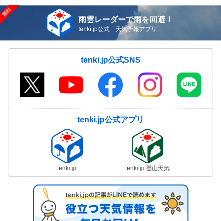
雨雲レーダーで雨を回避！
tenki.jp公式 天気予報アプリ
tenki.jp公式SNS
tenki.jp公式アプリ
tenki.jp
tenki.jp 登山天気