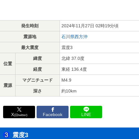
発生時刻
2024年11月27日 02時19分頃
震源地
石川県西方沖
最大震度
震度3
緯度
北緯 37.0度
位置
経度
東経 136.4度
マグニチュード
M4.9
震源
深さ
約10km
X
Facebook
LINE
(旧twitter)
震度3