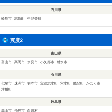
石川県
輪島市
志賀町
中能登町
震度2
富山県
富山市
高岡市
氷見市
小矢部市
射水市
石川県
七尾市
珠洲市
羽咋市
宝達志水町
穴水町
能登町
かほく市
津幡町
岐阜県
高山市
飛騨市
白川村