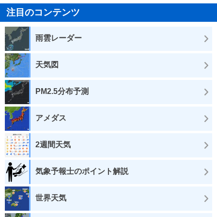
注目のコンテンツ
雨雲レーダー
天気図
PM2.5分布予測
アメダス
2週間天気
気象予報士のポイント解説
世界天気