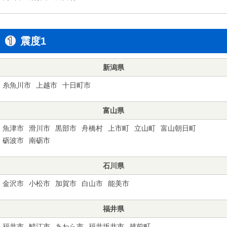
震度1
新潟県
糸魚川市
上越市
十日町市
富山県
魚津市
滑川市
黒部市
舟橋村
上市町
立山町
富山朝日町
砺波市
南砺市
石川県
金沢市
小松市
加賀市
白山市
能美市
福井県
福井市
鯖江市
あわら市
福井坂井市
越前町