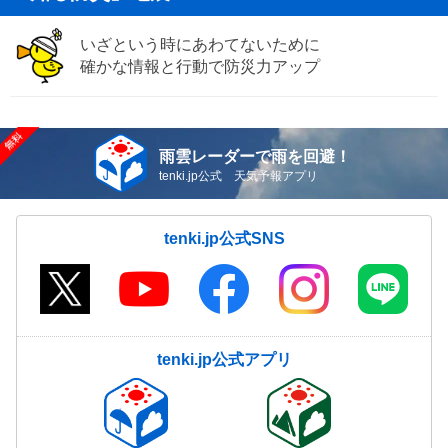
いざという時にあわてないために
確かな情報と行動で防災力アップ
雨雲レーダーで雨を回避！
tenki.jp公式 天気予報アプリ
tenki.jp公式SNS
tenki.jp公式アプリ