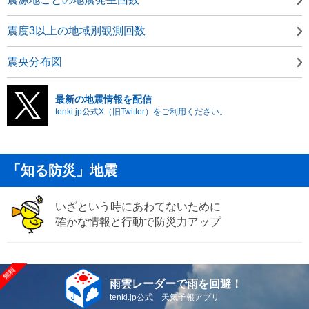
震度3以上の地域別観測回数
震央分布図
最新の地震情報を配信
tenki.jp公式X（旧Twitter）をご利用ください。
「知る防災」地震
いざという時にあわてないために
確かな情報と行動で防災力アップ
雨雲レーダーで雨を回避！
tenki.jp公式 天気予報アプリ