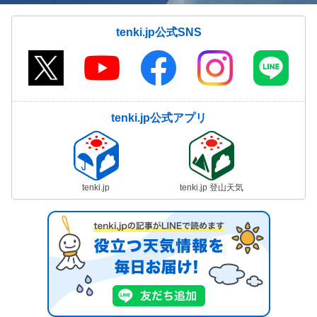
tenki.jp公式SNS
tenki.jp公式アプリ
tenki.jp
tenki.jp 登山天気