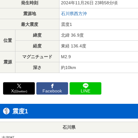
発生時刻
2024年11月26日 23時58分頃
震源地
石川県西方沖
最大震度
震度1
緯度
北緯 36.9度
位置
経度
東経 136.4度
マグニチュード
M2.9
震源
深さ
約10km
X
Facebook
LINE
(旧twitter)
震度1
石川県
志賀町