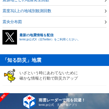
震度3以上の地域別観測回数
震央分布図
最新の地震情報を配信
tenki.jp公式X（旧Twitter）をご利用ください。
「知る防災」地震
いざという時にあわてないために
確かな情報と行動で防災力アップ
雨雲レーダーで雨を回避！
tenki.jp公式 天気予報アプリ