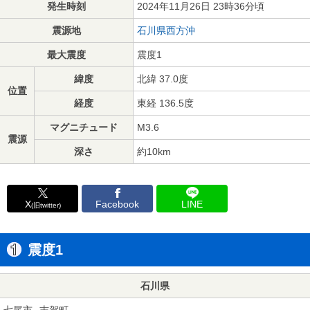
発生時刻
2024年11月26日 23時36分頃
震源地
石川県西方沖
最大震度
震度1
緯度
北緯 37.0度
位置
経度
東経 136.5度
マグニチュード
M3.6
震源
深さ
約10km
X
Facebook
LINE
(旧twitter)
震度1
石川県
七尾市
志賀町