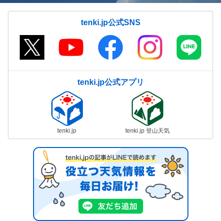
tenki.jp公式SNS
tenki.jp公式アプリ
tenki.jp
tenki.jp 登山天気