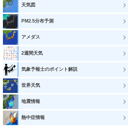
天気図
PM2.5分布予測
アメダス
2週間天気
気象予報士のポイント解説
世界天気
地震情報
熱中症情報