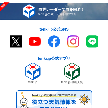
雨雲レーダーで雨を回避！
tenki.jp公式 天気予報アプリ
tenki.jp公式SNS
tenki.jp公式アプリ
tenki.jp
tenki.jp 登山天気