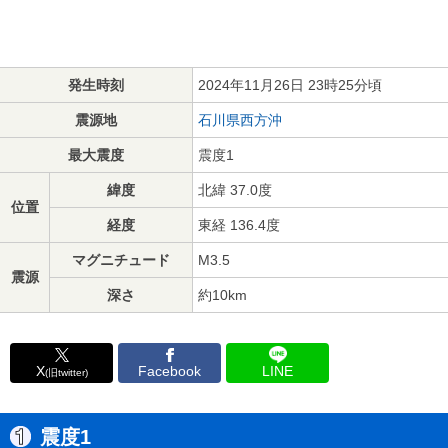
発生時刻
2024年11月26日 23時25分頃
震源地
石川県西方沖
最大震度
震度1
緯度
北緯 37.0度
位置
経度
東経 136.4度
マグニチュード
M3.5
震源
深さ
約10km
X
Facebook
LINE
(旧twitter)
震度1