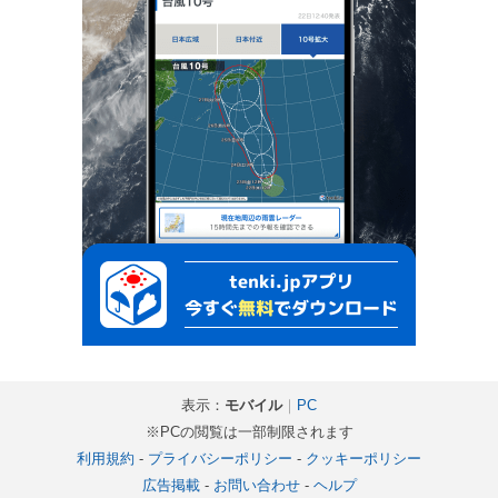
表示：
モバイル
｜
PC
※PCの閲覧は一部制限されます
利用規約
-
プライバシーポリシー
-
クッキーポリシー
広告掲載
-
お問い合わせ
-
ヘルプ