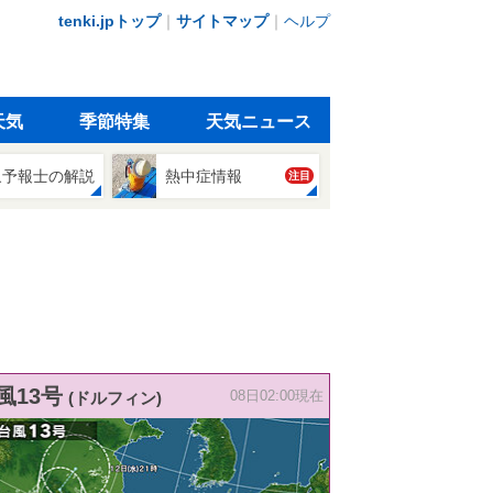
tenki.jpトップ
｜
サイトマップ
｜
ヘルプ
天気
季節特集
天気ニュース
象予報士の解説
熱中症情報
注目
風13号
(ドルフィン)
08日02:00現在