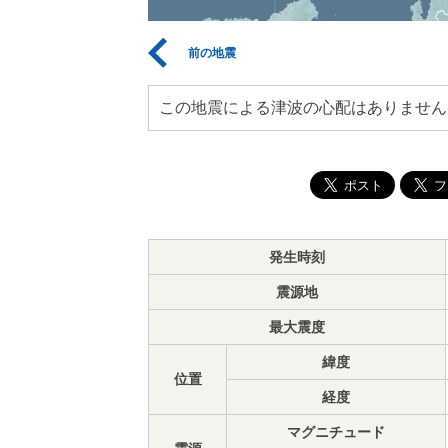
前の地震
この地震による津波の心配はありません
発生時刻
震源地
最大震度
緯度
位置
経度
マグニチュード