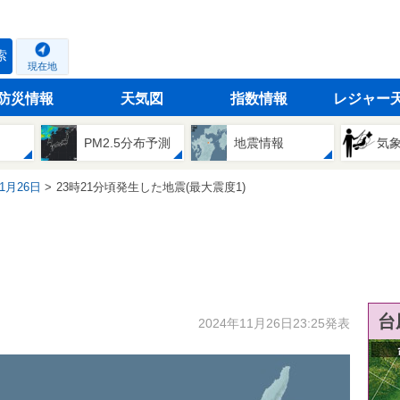
索
現在地
防災情報
天気図
指数情報
レジャー
PM2.5分布予測
地震情報
気
11月26日
23時21分頃発生した地震(最大震度1)
台
2024年11月26日23:25発表