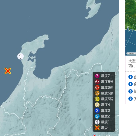
大型
西に