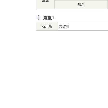
震源
深さ
震度1
石川県
志賀町