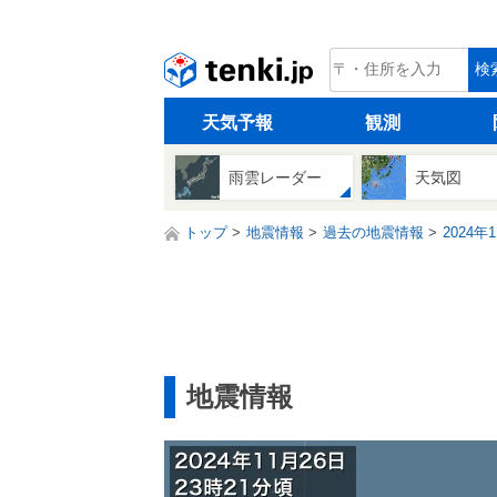
tenki.jp
検
天気予報
観測
雨雲レーダー
天気図
トップ
地震情報
過去の地震情報
2024年
地震情報