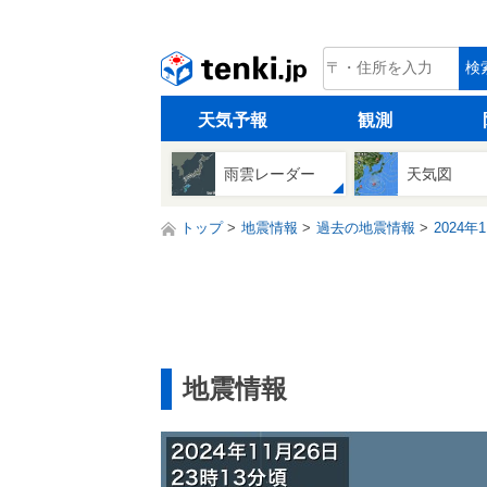
tenki.jp
検
天気予報
観測
雨雲レーダー
天気図
トップ
地震情報
過去の地震情報
2024年
地震情報