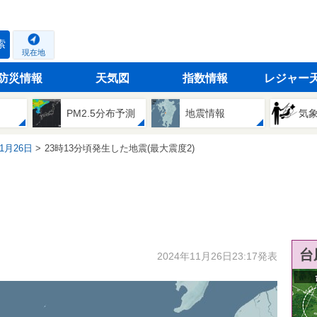
索
現在地
防災情報
天気図
指数情報
レジャー
PM2.5分布予測
地震情報
気
11月26日
23時13分頃発生した地震(最大震度2)
台
2024年11月26日23:17発表