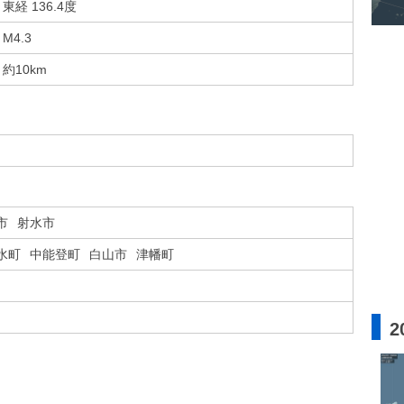
東経 136.4度
M4.3
約10km
市
射水市
水町
中能登町
白山市
津幡町
2