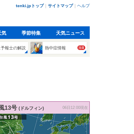
tenki.jpトップ
｜
サイトマップ
｜
ヘルプ
天気
季節特集
天気ニュース
象予報士の解説
熱中症情報
注目
風13号
(ドルフィン)
06日12:00現在