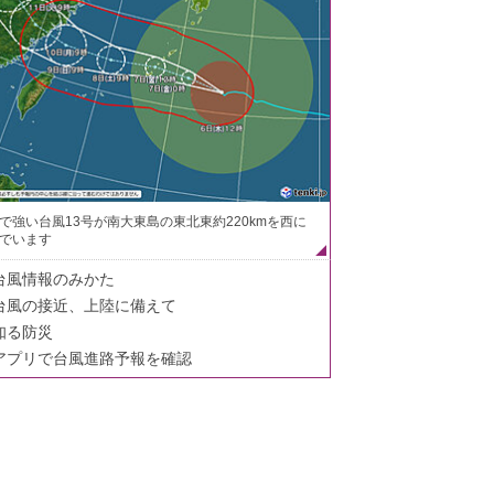
で強い台風13号が南大東島の東北東約220kmを西に
でいます
台風情報のみかた
台風の接近、上陸に備えて
知る防災
アプリで台風進路予報を確認