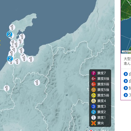
大型
進ん