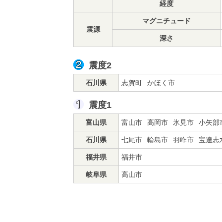
経度
マグニチュード
震源
深さ
震度2
石川県
志賀町
かほく市
震度1
富山県
富山市
高岡市
氷見市
小矢部
石川県
七尾市
輪島市
羽咋市
宝達志
福井県
福井市
岐阜県
高山市