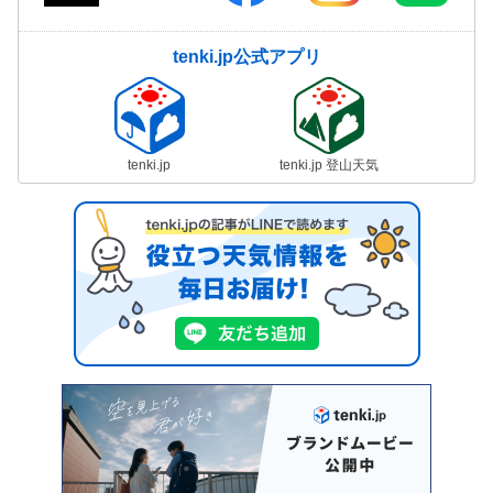
tenki.jp公式アプリ
tenki.jp
tenki.jp 登山天気