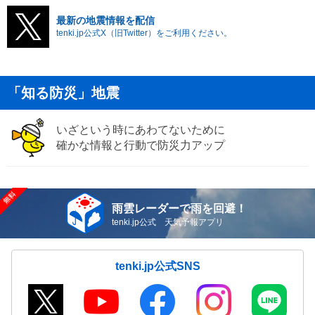
最新の地震情報を配信
tenki.jp公式X（旧Twitter）をご利用ください。
「知る防災」地震
いざという時にあわてないために
確かな情報と行動で防災力アップ
雨雲レーダーで雨を回避！
tenki.jp公式 天気予報アプリ
tenki.jp公式SNS