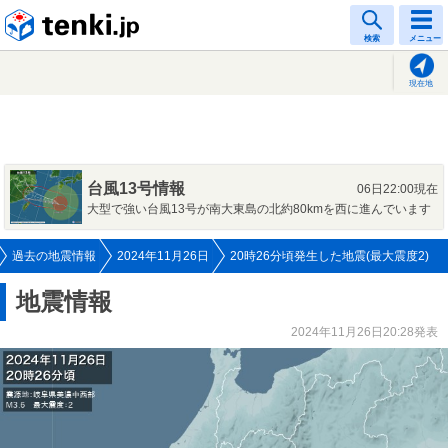
tenki.jp
検索
メニュー
現在地
台風13号情報
06日22:00現在
大型で強い台風13号が南大東島の北約80kmを西に進んでいます
過去の地震情報
2024年11月26日
20時26分頃発生した地震(最大震度2)
地震情報
2024年11月26日20:28発表