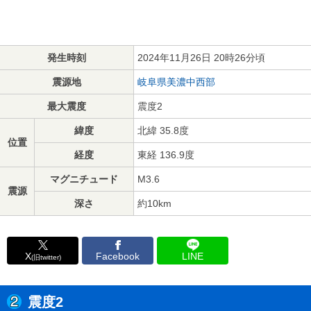
発生時刻
2024年11月26日 20時26分頃
震源地
岐阜県美濃中西部
最大震度
震度2
緯度
北緯 35.8度
位置
経度
東経 136.9度
マグニチュード
M3.6
震源
深さ
約10km
X
Facebook
LINE
(旧twitter)
震度2