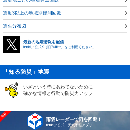
震度3以上の地域別観測回数
震央分布図
最新の地震情報を配信
tenki.jp公式X（旧Twitter）をご利用ください。
「知る防災」地震
いざという時にあわてないために
確かな情報と行動で防災力アップ
雨雲レーダーで雨を回避！
tenki.jp公式 天気予報アプリ