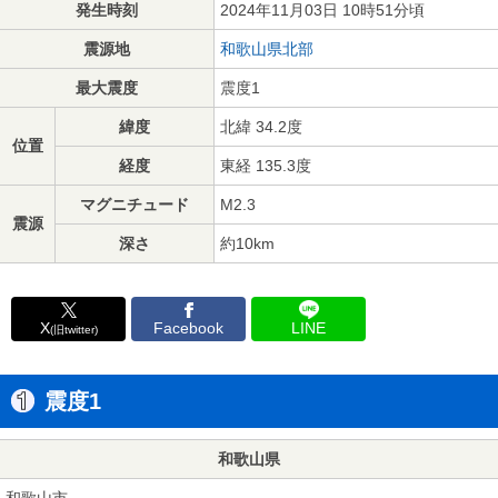
発生時刻
2024年11月03日 10時51分頃
震源地
和歌山県北部
最大震度
震度1
緯度
北緯 34.2度
位置
経度
東経 135.3度
マグニチュード
M2.3
震源
深さ
約10km
X
Facebook
LINE
(旧twitter)
震度1
和歌山県
和歌山市