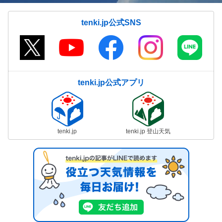
tenki.jp公式SNS
tenki.jp公式アプリ
tenki.jp
tenki.jp 登山天気