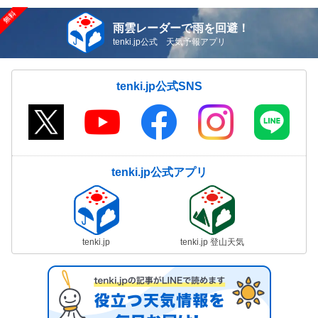
雨雲レーダーで雨を回避！
tenki.jp公式 天気予報アプリ
tenki.jp公式SNS
tenki.jp公式アプリ
tenki.jp
tenki.jp 登山天気