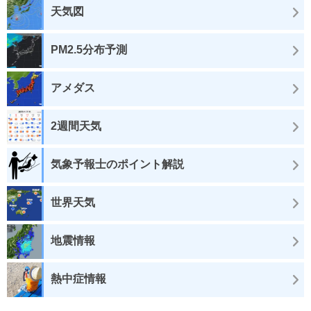
天気図
PM2.5分布予測
アメダス
2週間天気
気象予報士のポイント解説
世界天気
地震情報
熱中症情報