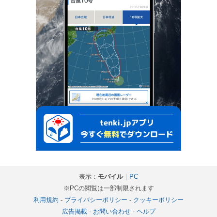
表示：
モバイル
｜
PC
※PCの閲覧は一部制限されます
利用規約
-
プライバシーポリシー
-
クッキーポリシー
広告掲載
-
お問い合わせ
-
ヘルプ