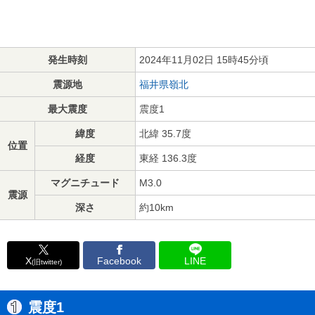
発生時刻
2024年11月02日 15時45分頃
震源地
福井県嶺北
最大震度
震度1
緯度
北緯 35.7度
位置
経度
東経 136.3度
マグニチュード
M3.0
震源
深さ
約10km
X
Facebook
LINE
(旧twitter)
震度1