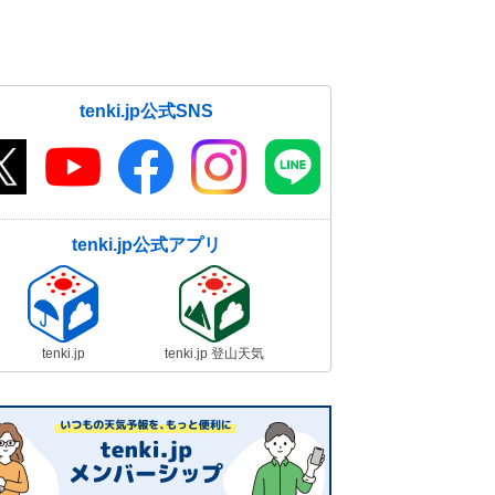
tenki.jp公式SNS
tenki.jp公式アプリ
tenki.jp
tenki.jp 登山天気