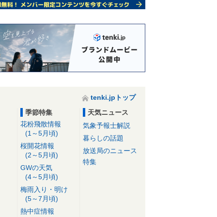
tenki.jpトップ
季節特集
天気ニュース
花粉飛散情報
気象予報士解説
(1～5月頃)
暮らしの話題
桜開花情報
放送局のニュース
(2～5月頃)
特集
GWの天気
(4～5月頃)
梅雨入り・明け
(5～7月頃)
熱中症情報