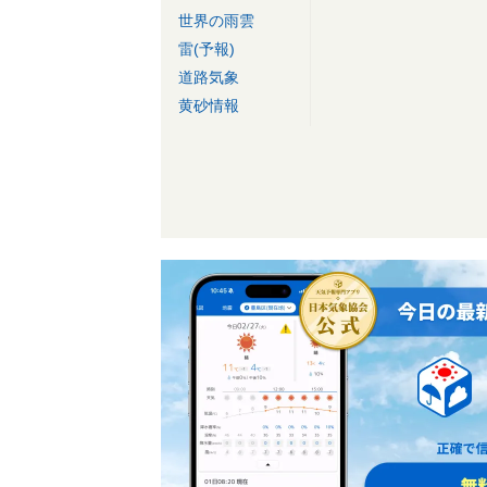
世界の雨雲
雷(予報)
道路気象
黄砂情報