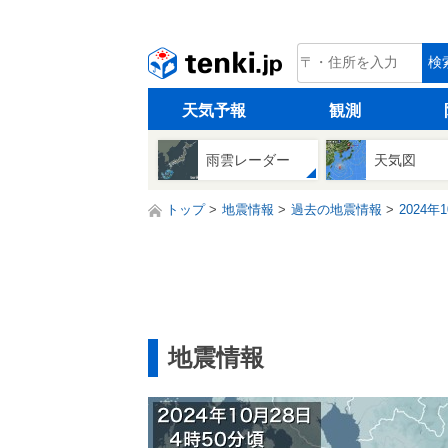
tenki.jp
検
天気予報
観測
雨雲レーダー
天気図
トップ
地震情報
過去の地震情報
2024年
地震情報