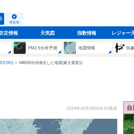
索
現在地
防災情報
天気図
指数情報
レジャー
PM2.5分布予測
地震情報
気
10月28日
04時50分頃発生した地震(最大震度1)
台
2024年10月28日04:53発表