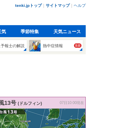
tenki.jpトップ
｜
サイトマップ
｜
ヘルプ
天気
季節特集
天気ニュース
象予報士の解説
熱中症情報
注目
風13号
(ドルフィン)
07日10:00現在