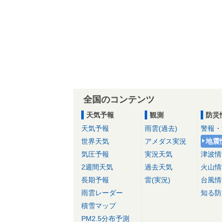
全国のコンテンツ
天気予報
観測
防災
天気予報
雨雲(過去)
警報・
世界天気
アメダス実況
地震
気圧予報
実況天気
津波情
2週間天気
過去天気
火山情
長期予報
雷(実況)
台風情
雨雲レーダー
知る防
積雪マップ
PM2.5分布予測