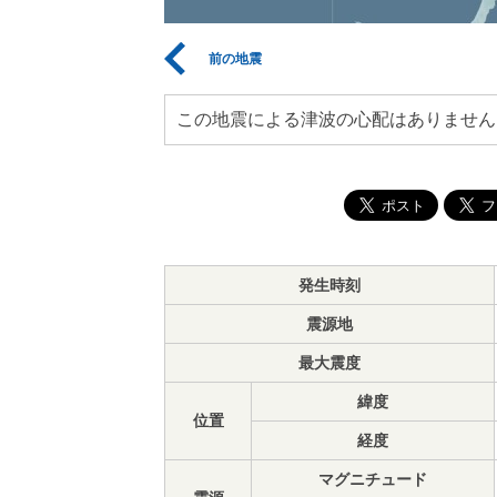
前の地震
この地震による津波の心配はありません
発生時刻
震源地
最大震度
緯度
位置
経度
マグニチュード