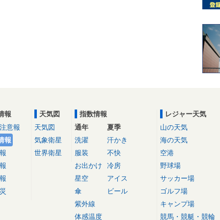
情報
天気図
指数情報
レジャー天気
注意報
天気図
通年
夏季
山の天気
情報
気象衛星
洗濯
汗かき
海の天気
報
世界衛星
服装
不快
空港
報
お出かけ
冷房
野球場
報
星空
アイス
サッカー場
災
傘
ビール
ゴルフ場
紫外線
キャンプ場
体感温度
競馬・競艇・競輪