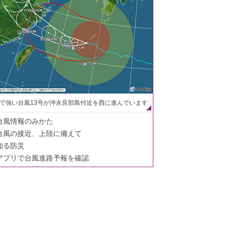
で強い台風13号が沖永良部島付近を西に進んでいます
台風情報のみかた
台風の接近、上陸に備えて
知る防災
アプリで台風進路予報を確認