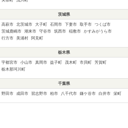
茨城県
高萩市
北茨城市
大子町
石岡市
下妻市
取手市
つくば市
茨城鹿嶋市
潮来市
守谷市
筑西市
稲敷市
かすみがうら市
行方市
美浦村
阿見町
栃木県
宇都宮市
小山市
真岡市
益子町
茂木町
市貝町
芳賀町
栃木那珂川町
千葉県
野田市
成田市
習志野市
柏市
八千代市
鎌ケ谷市
白井市
栄町