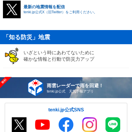
最新の地震情報を配信
tenki.jp公式X（旧Twitter）をご利用ください。
「知る防災」地震
いざという時にあわてないために
確かな情報と行動で防災力アップ
雨雲レーダーで雨を回避！
tenki.jp公式 天気予報アプリ
tenki.jp公式SNS