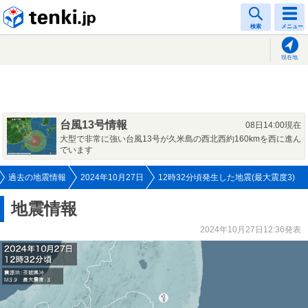
tenki.jp
検索
メニュー
現在地
台風13号情報
08日14:00現在
大型で非常に強い台風13号が久米島の西北西約160kmを西に進ん
でいます
過去の地震情報
2024年10月27日
12時32分頃発生した地震(最大震度3)
地震情報
2024年10月27日12:36発表