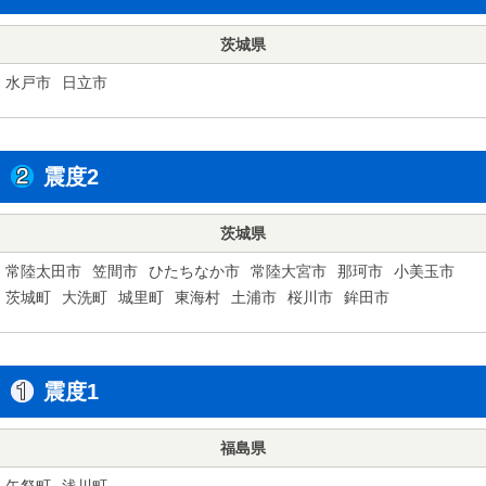
茨城県
水戸市
日立市
震度2
茨城県
常陸太田市
笠間市
ひたちなか市
常陸大宮市
那珂市
小美玉市
茨城町
大洗町
城里町
東海村
土浦市
桜川市
鉾田市
震度1
福島県
矢祭町
浅川町