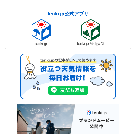
tenki.jp公式アプリ
tenki.jp
tenki.jp 登山天気