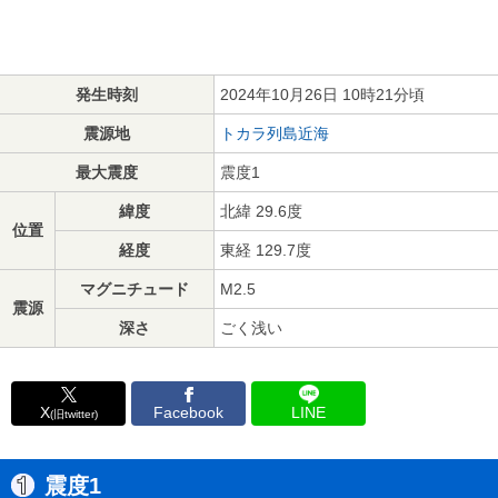
発生時刻
2024年10月26日 10時21分頃
震源地
トカラ列島近海
最大震度
震度1
緯度
北緯 29.6度
位置
経度
東経 129.7度
マグニチュード
M2.5
震源
深さ
ごく浅い
X
Facebook
LINE
(旧twitter)
震度1