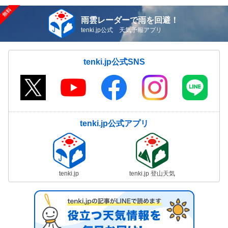
雨雲レーダーで雨を回避！
tenki.jp公式 天気予報アプリ
tenki.jp公式SNS
tenki.jp公式アプリ
tenki.jp
tenki.jp 登山天気