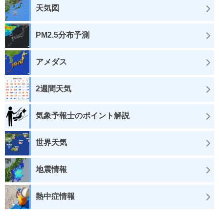
天気図
PM2.5分布予測
アメダス
2週間天気
気象予報士のポイント解説
世界天気
地震情報
熱中症情報