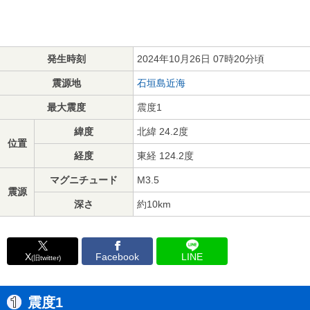
発生時刻
2024年10月26日 07時20分頃
震源地
石垣島近海
最大震度
震度1
緯度
北緯 24.2度
位置
経度
東経 124.2度
マグニチュード
M3.5
震源
深さ
約10km
X
Facebook
LINE
(旧twitter)
震度1