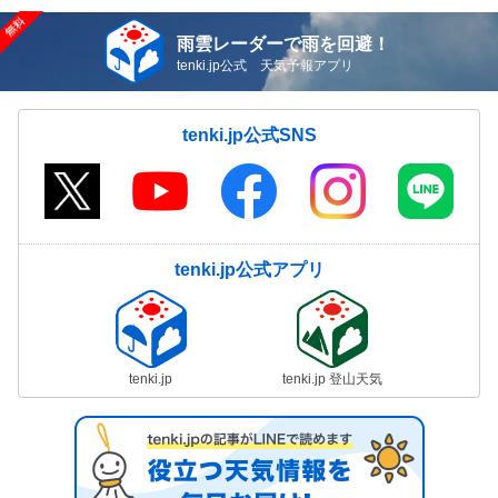
雨雲レーダーで雨を回避！
tenki.jp公式 天気予報アプリ
tenki.jp公式SNS
tenki.jp公式アプリ
tenki.jp
tenki.jp 登山天気