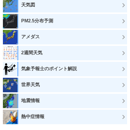
天気図
PM2.5分布予測
アメダス
2週間天気
気象予報士のポイント解説
世界天気
地震情報
熱中症情報