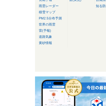
雨雲レーダー
知る防
積雪マップ
PM2.5分布予測
世界の雨雲
雷(予報)
道路気象
黄砂情報