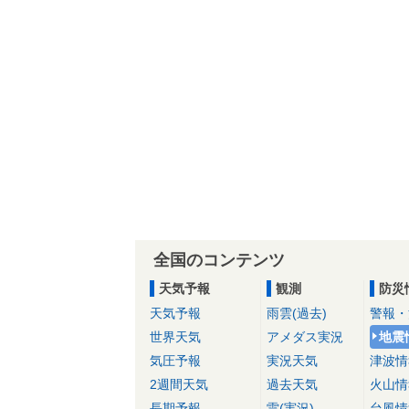
全国のコンテンツ
天気予報
観測
防災
天気予報
雨雲(過去)
警報・
世界天気
アメダス実況
地震
気圧予報
実況天気
津波情
2週間天気
過去天気
火山情
長期予報
雷(実況)
台風情