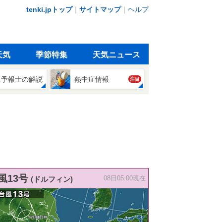
tenki.jpトップ
｜
サイトマップ
｜
ヘルプ
天気
季節特集
天気ニュース
象予報士の解説
熱中症情報
注目
風13号
(ドルフィン)
08日05:00現在