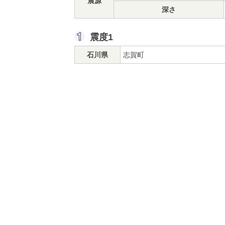
震源
深さ
震度1
石川県
志賀町