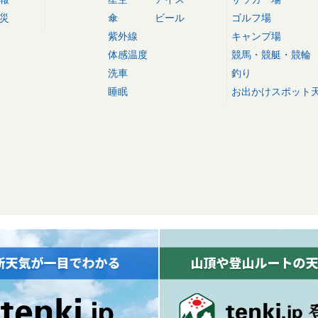
災
傘
ビール
ゴルフ場
紫外線
キャンプ場
体感温度
競馬・競艇・競輪
洗車
釣り
睡眠
お出かけスポット