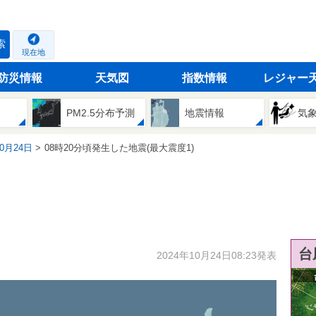
索
現在地
防災情報
天気図
指数情報
レジャー
PM2.5分布予測
地震情報
気
10月24日
08時20分頃発生した地震(最大震度1)
台
2024年10月24日08:23発表