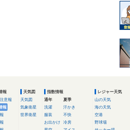
情報
天気図
指数情報
レジャー天気
注意報
天気図
通年
夏季
山の天気
情報
気象衛星
洗濯
汗かき
海の天気
報
世界衛星
服装
不快
空港
報
お出かけ
冷房
野球場
報
星空
アイス
サッカー場