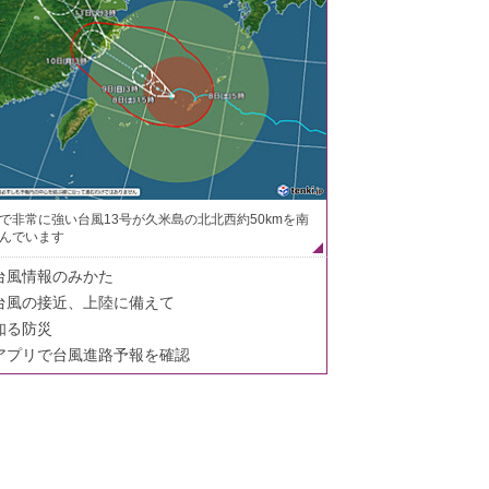
で非常に強い台風13号が久米島の北北西約50kmを南
んでいます
台風情報のみかた
台風の接近、上陸に備えて
知る防災
アプリで台風進路予報を確認