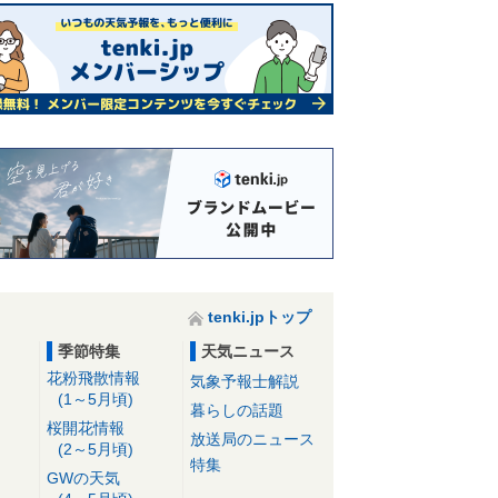
tenki.jpトップ
季節特集
天気ニュース
花粉飛散情報
気象予報士解説
(1～5月頃)
暮らしの話題
桜開花情報
放送局のニュース
(2～5月頃)
特集
GWの天気