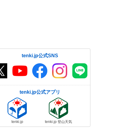
tenki.jp公式SNS
tenki.jp公式アプリ
tenki.jp
tenki.jp 登山天気