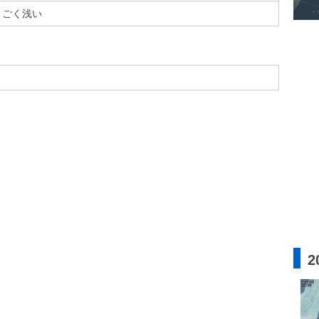
ごく浅い
2