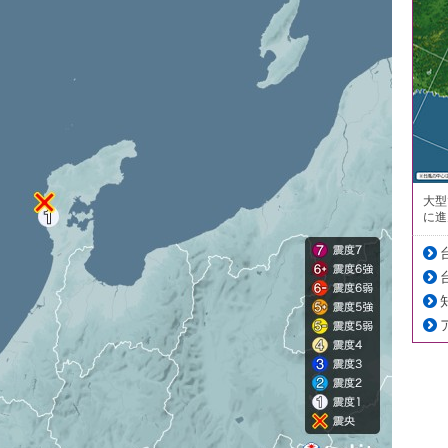
大型
に進