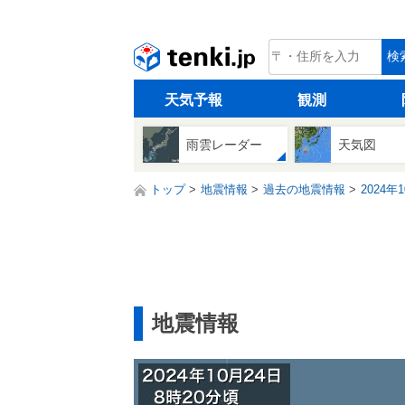
tenki.jp
検
天気予報
観測
雨雲レーダー
天気図
トップ
地震情報
過去の地震情報
2024年
地震情報