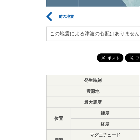
前の地震
この地震による津波の心配はありません
発生時刻
震源地
最大震度
緯度
位置
経度
マグニチュード