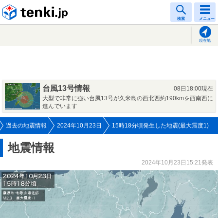
tenki.jp
検索
メニュー
現在地
台風13号情報
08日18:00現在
大型で非常に強い台風13号が久米島の西北西約190kmを西南西に
進んでいます
過去の地震情報
2024年10月23日
15時18分頃発生した地震(最大震度1)
地震情報
2024年10月23日15:21発表