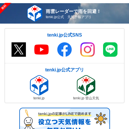
雨雲レーダーで雨を回避！
tenki.jp公式 天気予報アプリ
tenki.jp公式SNS
tenki.jp公式アプリ
tenki.jp
tenki.jp 登山天気