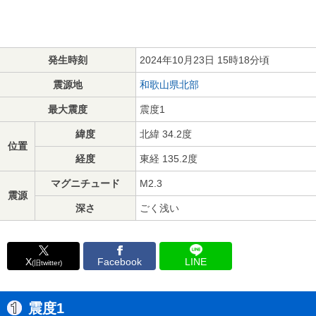
発生時刻
2024年10月23日 15時18分頃
震源地
和歌山県北部
最大震度
震度1
緯度
北緯 34.2度
位置
経度
東経 135.2度
マグニチュード
M2.3
震源
深さ
ごく浅い
X
Facebook
LINE
(旧twitter)
震度1