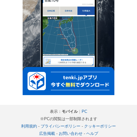
表示：
モバイル
｜
PC
※PCの閲覧は一部制限されます
利用規約
-
プライバシーポリシー
-
クッキーポリシー
広告掲載
-
お問い合わせ
-
ヘルプ