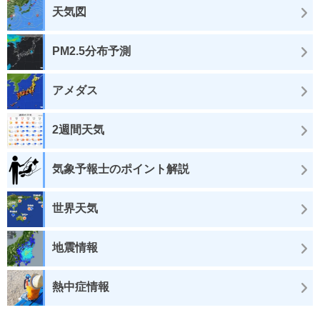
天気図
PM2.5分布予測
アメダス
2週間天気
気象予報士のポイント解説
世界天気
地震情報
熱中症情報