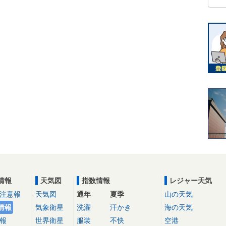
情報
天気図
指数情報
レジャー天気
注意報
天気図
通年
夏季
山の天気
情報
気象衛星
洗濯
汗かき
海の天気
報
世界衛星
服装
不快
空港