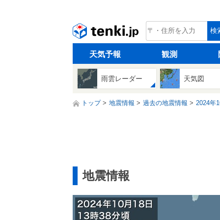
tenki.jp
検
天気予報
観測
雨雲レーダー
天気図
トップ
地震情報
過去の地震情報
2024年
地震情報