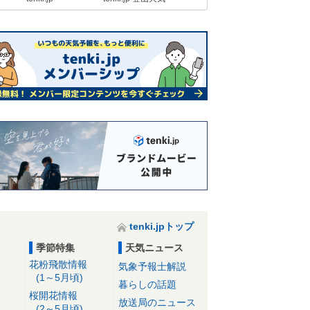
tenki.jpトップ
季節特集
天気ニュース
花粉飛散情報
気象予報士解説
(1～5月頃)
暮らしの話題
桜開花情報
放送局のニュース
(2～5月頃)