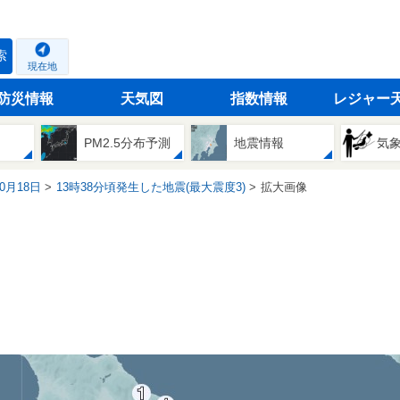
索
現在地
防災情報
天気図
指数情報
レジャー
PM2.5分布予測
地震情報
気
10月18日
13時38分頃発生した地震(最大震度3)
拡大画像