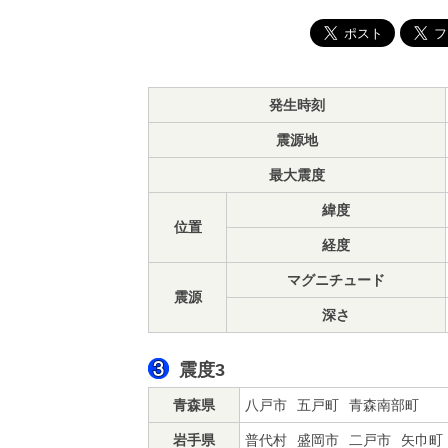
発生時刻
震源地
最大震度
緯度
位置
経度
マグニチュード
震源
深さ
震度3
青森県
八戸市
五戸町
青森南部町
岩手県
普代村
盛岡市
二戸市
矢巾町