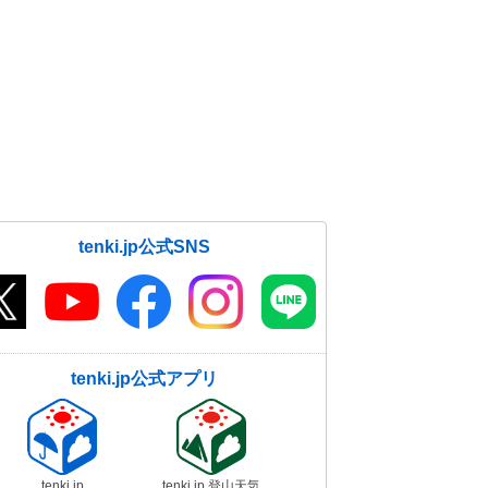
tenki.jp公式SNS
tenki.jp公式アプリ
tenki.jp
tenki.jp 登山天気