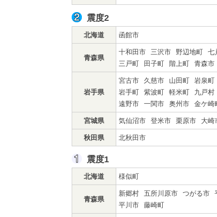
震度2
北海道
函館市
十和田市
三沢市
野辺地町
七
青森県
三戸町
田子町
階上町
青森市
宮古市
久慈市
山田町
岩泉町
岩手県
岩手町
紫波町
軽米町
九戸村
遠野市
一関市
奥州市
金ケ崎
宮城県
気仙沼市
登米市
栗原市
大崎
秋田県
北秋田市
震度1
北海道
様似町
新郷村
五所川原市
つがる市
青森県
平川市
藤崎町