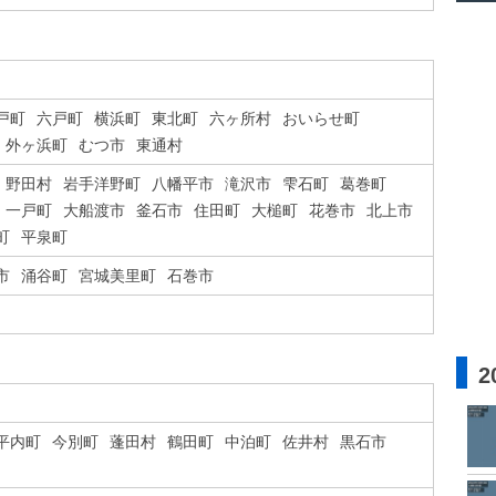
戸町
六戸町
横浜町
東北町
六ヶ所村
おいらせ町
外ヶ浜町
むつ市
東通村
野田村
岩手洋野町
八幡平市
滝沢市
雫石町
葛巻町
一戸町
大船渡市
釜石市
住田町
大槌町
花巻市
北上市
町
平泉町
市
涌谷町
宮城美里町
石巻市
2
平内町
今別町
蓬田村
鶴田町
中泊町
佐井村
黒石市