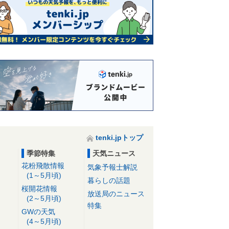
tenki.jpトップ
季節特集
天気ニュース
花粉飛散情報
気象予報士解説
(1～5月頃)
暮らしの話題
桜開花情報
放送局のニュース
(2～5月頃)
特集
GWの天気
(4～5月頃)