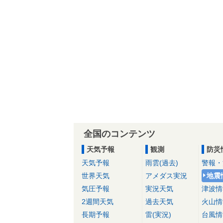
全国のコンテンツ
天気予報
観測
防災
天気予報
雨雲(過去)
警報・
世界天気
アメダス実況
地震
気圧予報
実況天気
津波情
2週間天気
過去天気
火山情
長期予報
雷(実況)
台風情