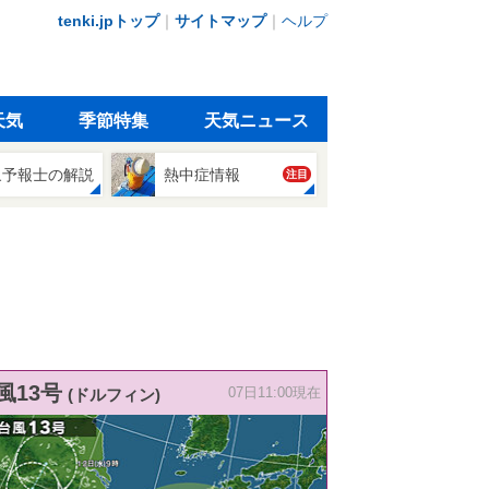
tenki.jpトップ
｜
サイトマップ
｜
ヘルプ
天気
季節特集
天気ニュース
象予報士の解説
熱中症情報
注目
風13号
(ドルフィン)
07日11:00現在