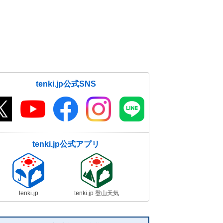
tenki.jp公式SNS
tenki.jp公式アプリ
tenki.jp
tenki.jp 登山天気