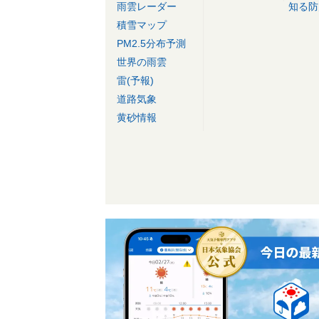
雨雲レーダー
知る防
積雪マップ
PM2.5分布予測
世界の雨雲
雷(予報)
道路気象
黄砂情報