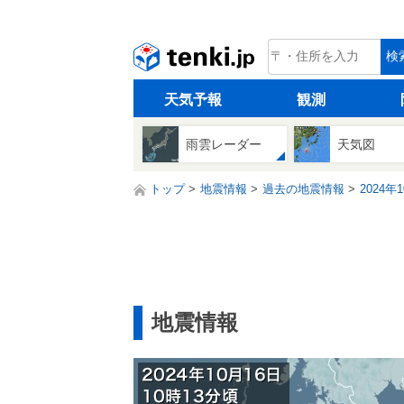
tenki.jp
検
天気予報
観測
雨雲レーダー
天気図
トップ
地震情報
過去の地震情報
2024年
地震情報