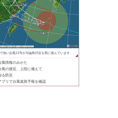
で強い台風13号が与論島付近を西に進んでいます
台風情報のみかた
台風の接近、上陸に備えて
知る防災
アプリで台風進路予報を確認