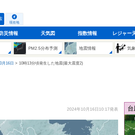
索
現在地
防災情報
天気図
指数情報
レジャー
PM2.5分布予測
地震情報
気
10月16日
10時13分頃発生した地震(最大震度2)
台
2024年10月16日10:17発表