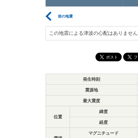
前の地震
この地震による津波の心配はありません
発生時刻
震源地
最大震度
緯度
位置
経度
マグニチュード