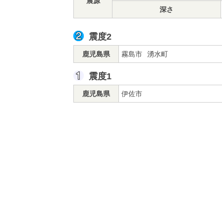
震源
深さ
震度2
鹿児島県
霧島市
湧水町
震度1
鹿児島県
伊佐市