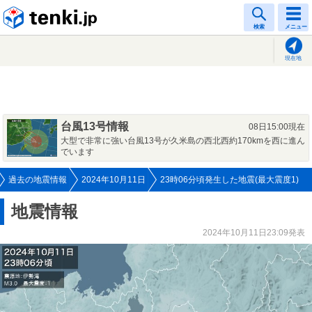
tenki.jp
検索
メニュー
現在地
台風13号情報
08日15:00現在
大型で非常に強い台風13号が久米島の西北西約170kmを西に進ん
でいます
過去の地震情報
2024年10月11日
23時06分頃発生した地震(最大震度1)
地震情報
2024年10月11日23:09発表