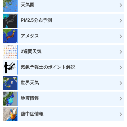
天気図
PM2.5分布予測
アメダス
2週間天気
気象予報士のポイント解説
世界天気
地震情報
熱中症情報