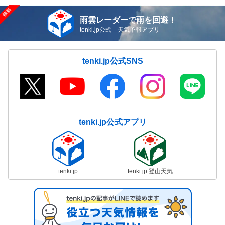
雨雲レーダーで雨を回避！
tenki.jp公式 天気予報アプリ
tenki.jp公式SNS
tenki.jp公式アプリ
tenki.jp
tenki.jp 登山天気