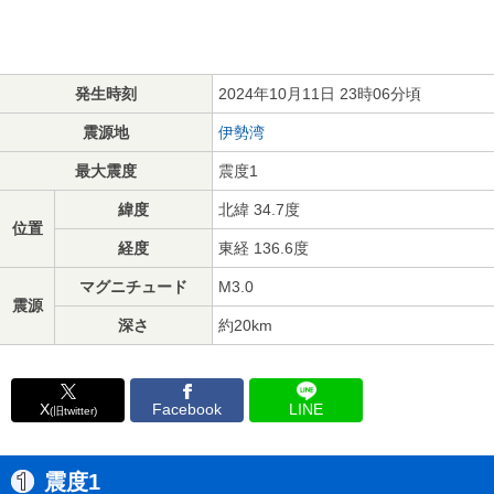
発生時刻
2024年10月11日 23時06分頃
震源地
伊勢湾
最大震度
震度1
緯度
北緯 34.7度
位置
経度
東経 136.6度
マグニチュード
M3.0
震源
深さ
約20km
X
Facebook
LINE
(旧twitter)
震度1