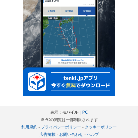
表示：
モバイル
｜
PC
※PCの閲覧は一部制限されます
利用規約
-
プライバシーポリシー
-
クッキーポリシー
広告掲載
-
お問い合わせ
-
ヘルプ