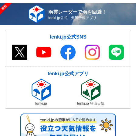
雨雲レーダーで雨を回避！
tenki.jp公式 天気予報アプリ
tenki.jp公式SNS
tenki.jp公式アプリ
tenki.jp
tenki.jp 登山天気