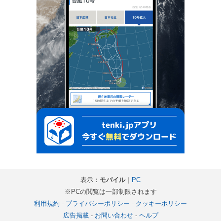
表示：
モバイル
｜
PC
※PCの閲覧は一部制限されます
利用規約
-
プライバシーポリシー
-
クッキーポリシー
広告掲載
-
お問い合わせ
-
ヘルプ