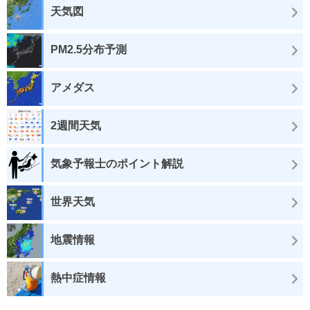
天気図
PM2.5分布予測
アメダス
2週間天気
気象予報士のポイント解説
世界天気
地震情報
熱中症情報