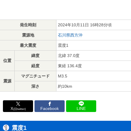
発生時刻
2024年10月11日 16時28分頃
震源地
石川県西方沖
最大震度
震度1
緯度
北緯 37.0度
位置
経度
東経 136.4度
マグニチュード
M3.5
震源
深さ
約10km
X
Facebook
LINE
(旧twitter)
震度1