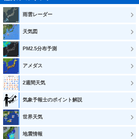
雨雲レーダー
天気図
PM2.5分布予測
アメダス
2週間天気
気象予報士のポイント解説
世界天気
地震情報