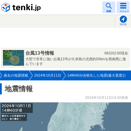
tenki.jp
検索
メニュー
現在地
台風13号情報
08日02:00現在
大型で非常に強い台風13号が久米島の北西約50kmを西南西に進
んでいます
過去の地震情報
2024年10月11日
14時40分頃発生した地震(最大震度1)
地震情報
2024年10月11日14:42発表