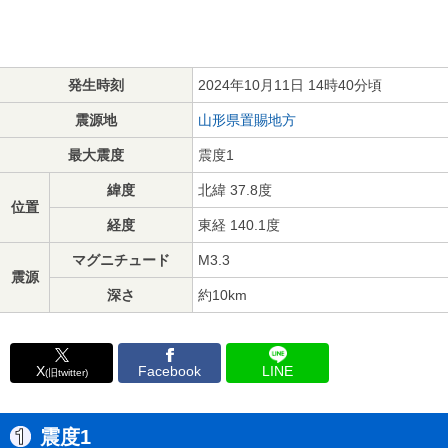
発生時刻
2024年10月11日 14時40分頃
震源地
山形県置賜地方
最大震度
震度1
緯度
北緯 37.8度
位置
経度
東経 140.1度
マグニチュード
M3.3
震源
深さ
約10km
X
Facebook
LINE
(旧twitter)
震度1