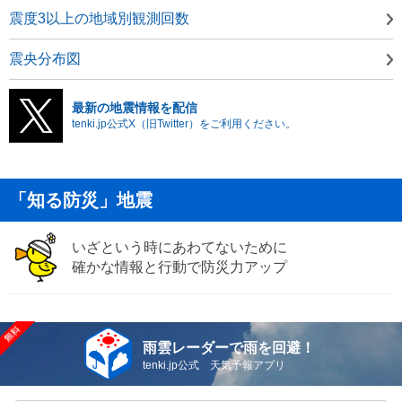
震度3以上の地域別観測回数
震央分布図
最新の地震情報を配信
tenki.jp公式X（旧Twitter）をご利用ください。
「知る防災」地震
いざという時にあわてないために
確かな情報と行動で防災力アップ
雨雲レーダーで雨を回避！
tenki.jp公式 天気予報アプリ