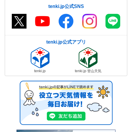
tenki.jp公式SNS
tenki.jp公式アプリ
tenki.jp
tenki.jp 登山天気