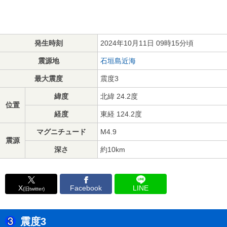
発生時刻
2024年10月11日 09時15分頃
震源地
石垣島近海
最大震度
震度3
緯度
北緯 24.2度
位置
経度
東経 124.2度
マグニチュード
M4.9
震源
深さ
約10km
X
Facebook
LINE
(旧twitter)
震度3