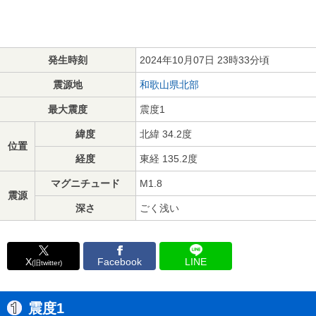
発生時刻
2024年10月07日 23時33分頃
震源地
和歌山県北部
最大震度
震度1
緯度
北緯 34.2度
位置
経度
東経 135.2度
マグニチュード
M1.8
震源
深さ
ごく浅い
X
Facebook
LINE
(旧twitter)
震度1