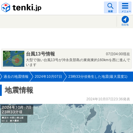
tenki.jp
検索
メニュー
現在地
台風13号情報
07日04:00現在
大型で強い台風13号が沖永良部島の東南東約160kmを西に進んで
います
過去の地震情報
2024年10月07日
23時33分頃発生した地震(最大震度1)
地震情報
2024年10月07日23:36発表