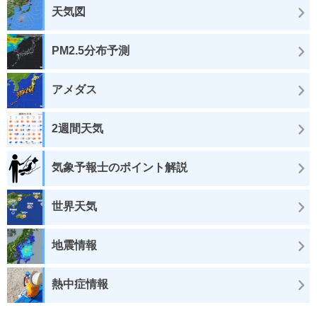
天気図
PM2.5分布予測
アメダス
2週間天気
気象予報士のポイント解説
世界天気
地震情報
熱中症情報