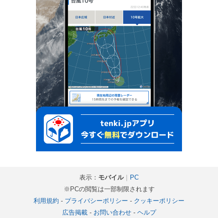
表示：
モバイル
｜
PC
※PCの閲覧は一部制限されます
利用規約
-
プライバシーポリシー
-
クッキーポリシー
広告掲載
-
お問い合わせ
-
ヘルプ