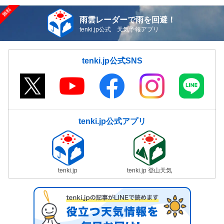
雨雲レーダーで雨を回避！
tenki.jp公式 天気予報アプリ
tenki.jp公式SNS
tenki.jp公式アプリ
tenki.jp
tenki.jp 登山天気