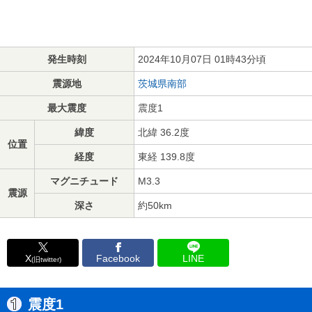
発生時刻
2024年10月07日 01時43分頃
震源地
茨城県南部
最大震度
震度1
緯度
北緯 36.2度
位置
経度
東経 139.8度
マグニチュード
M3.3
震源
深さ
約50km
X
Facebook
LINE
(旧twitter)
震度1