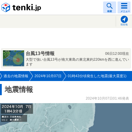
tenki.jp
検索
メニュー
現在地
台風13号情報
06日12:00現在
大型で強い台風13号が南大東島の東北東約220kmを西に進んでい
ます
過去の地震情報
2024年10月07日
01時43分頃発生した地震(最大震度1)
地震情報
2024年10月07日01:46発表