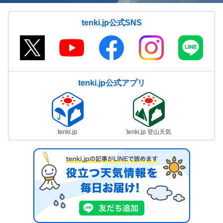
tenki.jp公式SNS
tenki.jp公式アプリ
tenki.jp
tenki.jp 登山天気