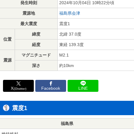
発生時刻
2024年10月04日 10時22分頃
震源地
福島県会津
最大震度
震度1
緯度
北緯 37.0度
位置
経度
東経 139.3度
マグニチュード
M2.1
震源
深さ
約10km
X
Facebook
LINE
(旧twitter)
震度1
福島県
檜枝岐村