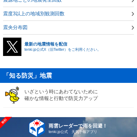
震度3以上の地域別観測回数
震央分布図
最新の地震情報を配信
tenki.jp公式X（旧Twitter）をご利用ください。
「知る防災」地震
いざという時にあわてないために
確かな情報と行動で防災力アップ
雨雲レーダーで雨を回避！
tenki.jp公式 天気予報アプリ