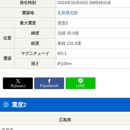
発生時刻
2024年10月04日 06時48分頃
震源地
広島県北部
最大震度
震度2
緯度
北緯 35.0度
位置
経度
東経 132.9度
マグニチュード
M3.1
震源
深さ
約10km
X
Facebook
LINE
(旧twitter)
震度2
広島県
庄原市