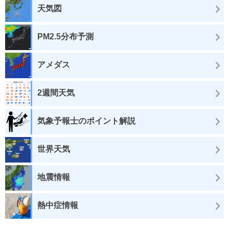
天気図
PM2.5分布予測
アメダス
2週間天気
気象予報士のポイント解説
世界天気
地震情報
熱中症情報