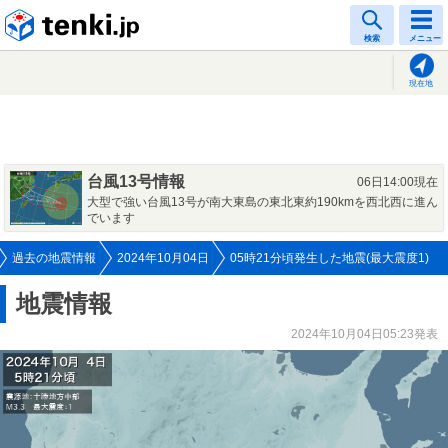
tenki.jp
検索
メニュー
現在地
台風13号情報
06日14:00現在
大型で強い台風13号が南大東島の東北東約190kmを西北西に進ん
でいます
過去の地震情報
2024年10月04日
05時21分頃発生した地震(最大震度1)
地震情報
2024年10月04日05:23発表