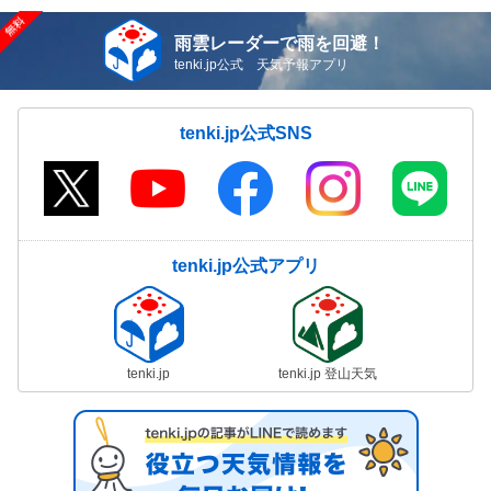
雨雲レーダーで雨を回避！
tenki.jp公式 天気予報アプリ
tenki.jp公式SNS
tenki.jp公式アプリ
tenki.jp
tenki.jp 登山天気