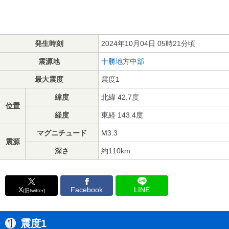
発生時刻
2024年10月04日 05時21分頃
震源地
十勝地方中部
最大震度
震度1
緯度
北緯 42.7度
位置
経度
東経 143.4度
マグニチュード
M3.3
震源
深さ
約110km
X
Facebook
LINE
(旧twitter)
震度1