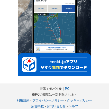
表示：
モバイル
｜
PC
※PCの閲覧は一部制限されます
利用規約
-
プライバシーポリシー
-
クッキーポリシー
広告掲載
-
お問い合わせ
-
ヘルプ