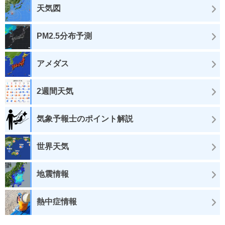
天気図
PM2.5分布予測
アメダス
2週間天気
気象予報士のポイント解説
世界天気
地震情報
熱中症情報