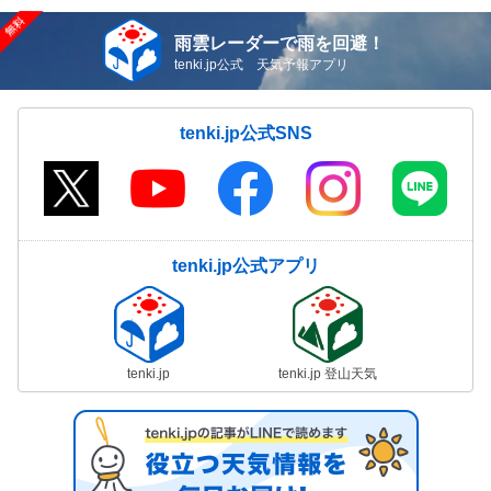
雨雲レーダーで雨を回避！
tenki.jp公式 天気予報アプリ
tenki.jp公式SNS
tenki.jp公式アプリ
tenki.jp
tenki.jp 登山天気