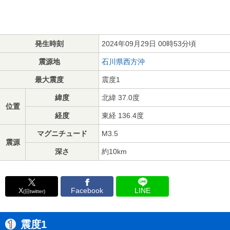
発生時刻
2024年09月29日 00時53分頃
震源地
石川県西方沖
最大震度
震度1
緯度
北緯 37.0度
位置
経度
東経 136.4度
マグニチュード
M3.5
震源
深さ
約10km
X
Facebook
LINE
(旧twitter)
震度1