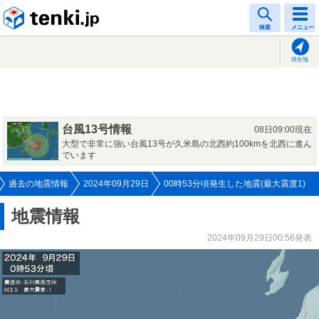
tenki.jp
検索
メニュー
現在地
台風13号情報
08日09:00現在
大型で非常に強い台風13号が久米島の北西約100kmを北西に進ん
でいます
過去の地震情報
2024年09月29日
00時53分頃発生した地震(最大震度1)
地震情報
2024年09月29日00:56発表