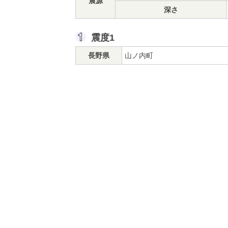
震源
深さ
震度1
長野県
山ノ内町