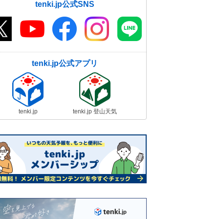
tenki.jp公式SNS
tenki.jp公式アプリ
tenki.jp
tenki.jp 登山天気