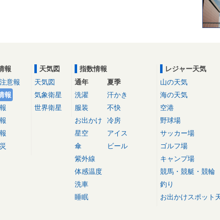
情報
天気図
指数情報
レジャー天気
注意報
天気図
通年
夏季
山の天気
情報
気象衛星
洗濯
汗かき
海の天気
報
世界衛星
服装
不快
空港
報
お出かけ
冷房
野球場
報
星空
アイス
サッカー場
災
傘
ビール
ゴルフ場
紫外線
キャンプ場
体感温度
競馬・競艇・競輪
洗車
釣り
睡眠
お出かけスポット