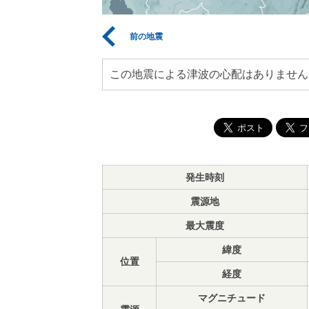
前の地震
この地震による津波の心配はありません
発生時刻
震源地
最大震度
緯度
位置
経度
マグニチュード