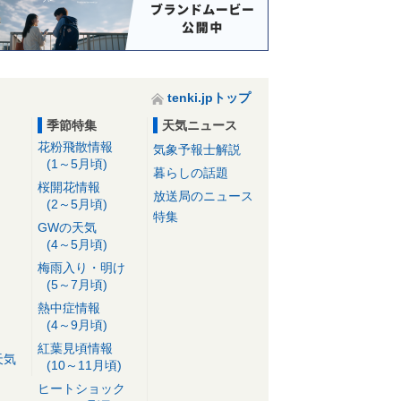
tenki.jpトップ
季節特集
天気ニュース
花粉飛散情報
気象予報士解説
(1～5月頃)
暮らしの話題
桜開花情報
放送局のニュース
(2～5月頃)
特集
GWの天気
(4～5月頃)
梅雨入り・明け
(5～7月頃)
熱中症情報
(4～9月頃)
紅葉見頃情報
天気
(10～11月頃)
ヒートショック