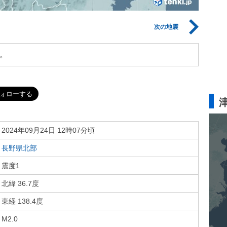
次の地震
。
2024年09月24日 12時07分頃
長野県北部
震度1
北緯 36.7度
東経 138.4度
M2.0