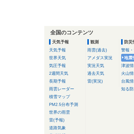
全国のコンテンツ
天気予報
観測
防災
天気予報
雨雲(過去)
警報・
世界天気
アメダス実況
地震
気圧予報
実況天気
津波情
2週間天気
過去天気
火山情
長期予報
雷(実況)
台風情
雨雲レーダー
知る防
積雪マップ
PM2.5分布予測
世界の雨雲
雷(予報)
道路気象