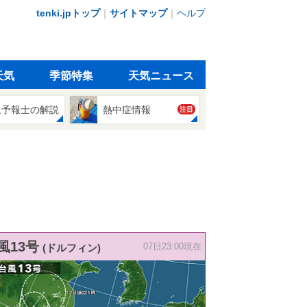
tenki.jpトップ
｜
サイトマップ
｜
ヘルプ
天気
季節特集
天気ニュース
象予報士の解説
熱中症情報
注目
風13号
(ドルフィン)
07日23:00現在