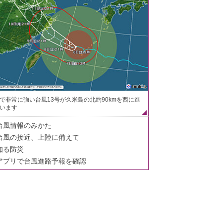
で非常に強い台風13号が久米島の北約90kmを西に進
います
台風情報のみかた
台風の接近、上陸に備えて
知る防災
アプリで台風進路予報を確認