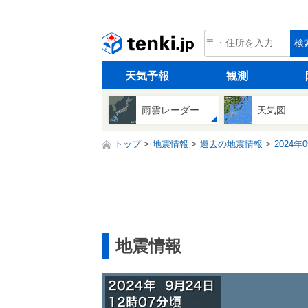
tenki.jp
検
天気予報
観測
雨雲レーダー
天気図
トップ
地震情報
過去の地震情報
2024年
地震情報