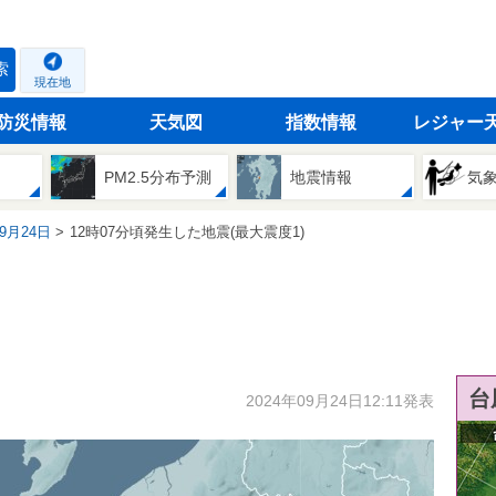
索
現在地
防災情報
天気図
指数情報
レジャー
PM2.5分布予測
地震情報
気
09月24日
12時07分頃発生した地震(最大震度1)
台
2024年09月24日12:11発表