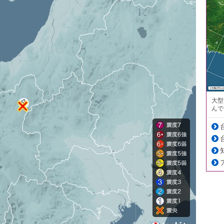
大型
んで