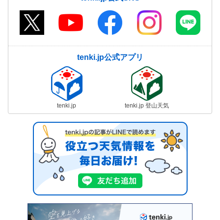
tenki.jp公式アプリ
tenki.jp
tenki.jp 登山天気