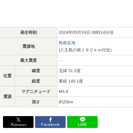
発生時刻
2024年09月24日 08時14分頃
鳥島近海
震源地
(八丈島の南１８０ｋｍ付近)
最大震度
---
緯度
北緯 31.5度
位置
経度
東経 140.1度
マグニチュード
M5.8
震源
深さ
約20km
X
Facebook
LINE
(旧twitter)