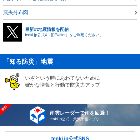
震央分布図
最新の地震情報を配信
tenki.jp公式X（旧Twitter）をご利用ください。
「知る防災」地震
いざという時にあわてないために
確かな情報と行動で防災力アップ
雨雲レーダーで雨を回避！
tenki.jp公式 天気予報アプリ
tenki.jp公式SNS