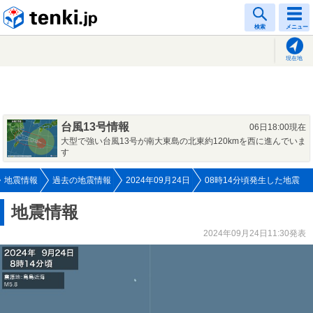
tenki.jp
検索
メニュー
現在地
台風13号情報
06日18:00現在
大型で強い台風13号が南大東島の北東約120kmを西に進んでいま
す
地震情報
過去の地震情報
2024年09月24日
08時14分頃発生した地震
地震情報
2024年09月24日11:30発表