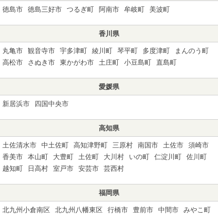
徳島市
徳島三好市
つるぎ町
阿南市
牟岐町
美波町
香川県
丸亀市
観音寺市
宇多津町
綾川町
琴平町
多度津町
まんのう町
高松市
さぬき市
東かがわ市
土庄町
小豆島町
直島町
愛媛県
新居浜市
四国中央市
高知県
土佐清水市
中土佐町
高知津野町
三原村
南国市
土佐市
須崎市
香美市
本山町
大豊町
土佐町
大川村
いの町
仁淀川町
佐川町
越知町
日高村
室戸市
安芸市
芸西村
福岡県
北九州小倉南区
北九州八幡東区
行橋市
豊前市
中間市
みやこ町