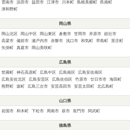
雲南市
浜田市
益田市
江津市
川本町
島根美郷町
邑南町
津和野町
岡山県
岡山北区
岡山中区
岡山東区
倉敷市
笠岡市
井原市
総社市
高梁市
備前市
瀬戸内市
赤磐市
浅口市
和気町
早島町
里庄町
矢掛町
真庭市
岡山美咲町
広島県
世羅町
神石高原町
広島中区
広島南区
広島安佐南区
広島安佐北区
広島安芸区
広島佐伯区
竹原市
廿日市市
海田町
熊野町
坂町
広島三次市
安芸高田市
安芸太田町
北広島町
山口県
岩国市
和木町
下松市
周南市
萩市
長門市
阿武町
徳島県