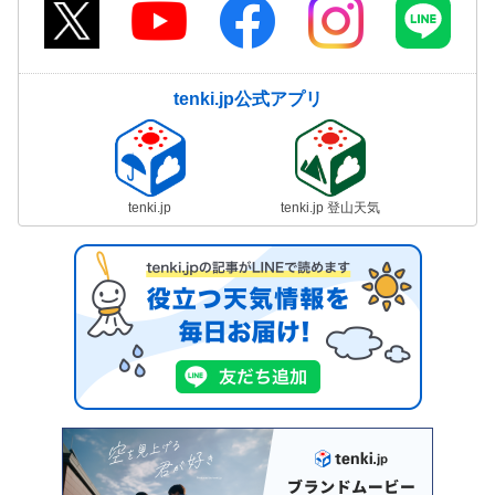
tenki.jp公式アプリ
tenki.jp
tenki.jp 登山天気