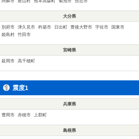
阿蘇市
産山村
熊本高森町
菊池市
合志市
大分県
別府市
津久見市
杵築市
日出町
豊後大野市
宇佐市
国東市
姫島村
竹田市
宮崎県
延岡市
高千穂町
震度1
兵庫県
豊岡市
赤穂市
上郡町
島根県