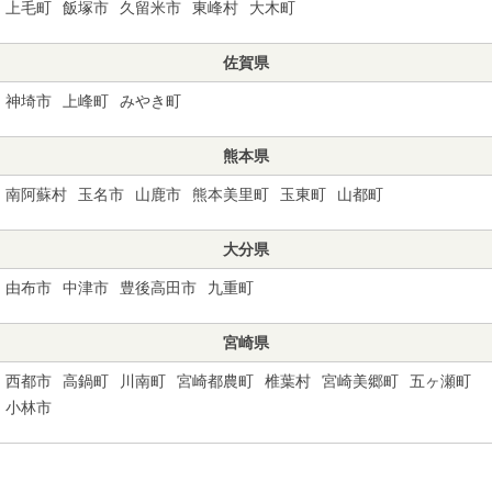
上毛町
飯塚市
久留米市
東峰村
大木町
佐賀県
神埼市
上峰町
みやき町
熊本県
南阿蘇村
玉名市
山鹿市
熊本美里町
玉東町
山都町
大分県
由布市
中津市
豊後高田市
九重町
宮崎県
西都市
高鍋町
川南町
宮崎都農町
椎葉村
宮崎美郷町
五ヶ瀬町
小林市