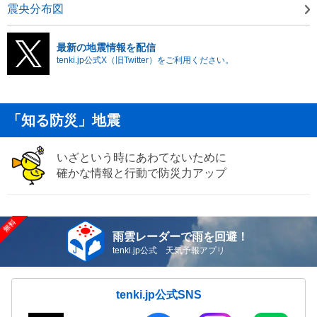
震央分布図
最新の地震情報を配信
tenki.jp公式X（旧Twitter）をご利用ください。
「知る防災」地震
いざという時にあわてないために
確かな情報と行動で防災力アップ
雨雲レーダーで雨を回避！
tenki.jp公式 天気予報アプリ
tenki.jp公式SNS