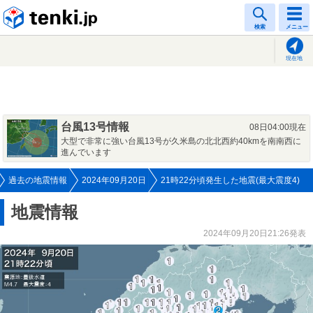
tenki.jp
検索
メニュー
現在地
台風13号情報
08日04:00現在
大型で非常に強い台風13号が久米島の北北西約40kmを南南西に
進んでいます
過去の地震情報
2024年09月20日
21時22分頃発生した地震(最大震度4)
地震情報
2024年09月20日21:26発表