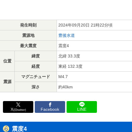
発生時刻
2024年09月20日 21時22分頃
震源地
豊後水道
最大震度
震度4
緯度
北緯 33.3度
位置
経度
東経 132.3度
マグニチュード
M4.7
震源
深さ
約40km
X
Facebook
LINE
(旧twitter)
震度4