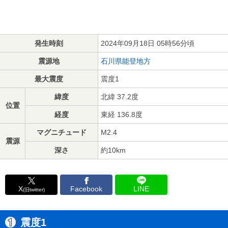
発生時刻
2024年09月18日 05時56分頃
震源地
石川県能登地方
最大震度
震度1
緯度
北緯 37.2度
位置
経度
東経 136.8度
マグニチュード
M2.4
震源
深さ
約10km
X
Facebook
LINE
(旧twitter)
震度1