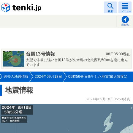
tenki.jp
検索
メニュー
現在地
台風13号情報
08日05:00現在
大型で非常に強い台風13号が久米島の北北西約50kmを南に進ん
でいます
過去の地震情報
2024年09月18日
05時56分頃発生した地震(最大震度1)
地震情報
2024年09月18日05:59発表