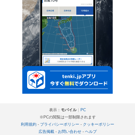
表示：
モバイル
｜
PC
※PCの閲覧は一部制限されます
利用規約
-
プライバシーポリシー
-
クッキーポリシー
広告掲載
-
お問い合わせ
-
ヘルプ