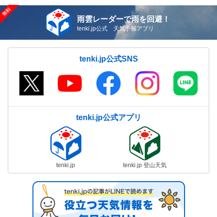
雨雲レーダーで雨を回避！
tenki.jp公式 天気予報アプリ
tenki.jp公式SNS
tenki.jp公式アプリ
tenki.jp
tenki.jp 登山天気