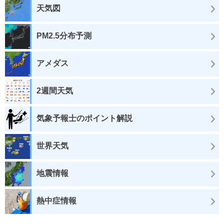
天気図
PM2.5分布予測
アメダス
2週間天気
気象予報士のポイント解説
世界天気
地震情報
熱中症情報