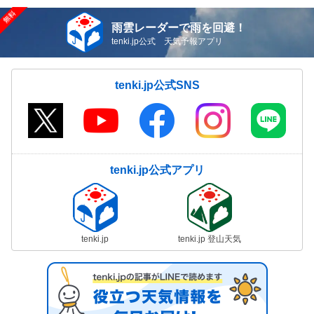
雨雲レーダーで雨を回避！
tenki.jp公式 天気予報アプリ
tenki.jp公式SNS
tenki.jp公式アプリ
tenki.jp
tenki.jp 登山天気