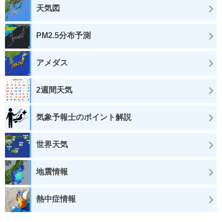
天気図
PM2.5分布予測
アメダス
2週間天気
気象予報士のポイント解説
世界天気
地震情報
熱中症情報