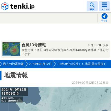
tenki.jp
検索
メニュー
現在地
台風13号情報
07日05:00現在
大型で強い台風13号が沖永良部島の東約140kmを西北西に進んで
います
過去の地震情報
2024年09月12日
13時09分頃発生した地震(最大震度1)
地震情報
2024年09月12日13:11発表