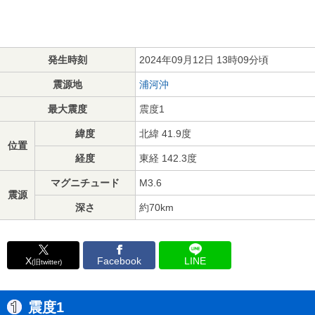
発生時刻
2024年09月12日 13時09分頃
震源地
浦河沖
最大震度
震度1
緯度
北緯 41.9度
位置
経度
東経 142.3度
マグニチュード
M3.6
震源
深さ
約70km
X
Facebook
LINE
(旧twitter)
震度1