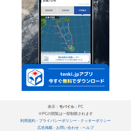
表示：
モバイル
｜
PC
※PCの閲覧は一部制限されます
利用規約
-
プライバシーポリシー
-
クッキーポリシー
広告掲載
-
お問い合わせ
-
ヘルプ