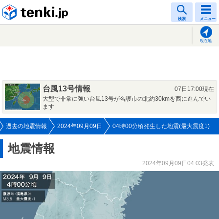
tenki.jp
検索
メニュー
現在地
台風13号情報
07日17:00現在
大型で非常に強い台風13号が名護市の北約30kmを西に進んでい
ます
過去の地震情報
2024年09月09日
04時00分頃発生した地震(最大震度1)
地震情報
2024年09月09日04:03発表