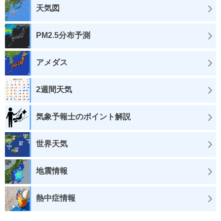
天気図
PM2.5分布予測
アメダス
2週間天気
気象予報士のポイント解説
世界天気
地震情報
熱中症情報