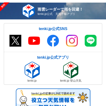
雨雲レーダーで雨を回避！
tenki.jp公式 天気予報アプリ
tenki.jp公式SNS
tenki.jp公式アプリ
tenki.jp
tenki.jp 登山天気