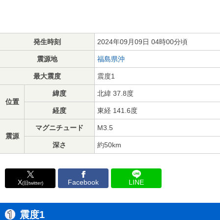
発生時刻
2024年09月09日 04時00分頃
震源地
福島県沖
最大震度
震度1
緯度
北緯 37.8度
位置
経度
東経 141.6度
マグニチュード
M3.5
震源
深さ
約50km
X
Facebook
LINE
(旧twitter)
震度1