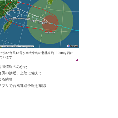
で強い台風13号が南大東島の北北東約110kmを西に
でいます
台風情報のみかた
台風の接近、上陸に備えて
知る防災
アプリで台風進路予報を確認