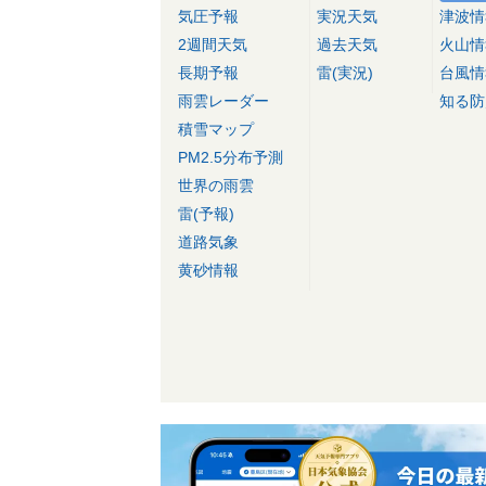
気圧予報
実況天気
津波情
2週間天気
過去天気
火山情
長期予報
雷(実況)
台風情
雨雲レーダー
知る防
積雪マップ
PM2.5分布予測
世界の雨雲
雷(予報)
道路気象
黄砂情報