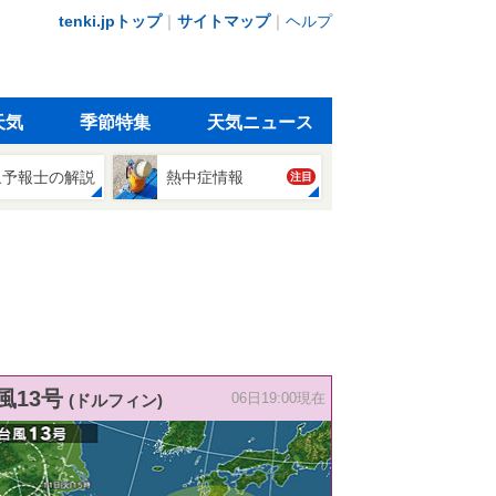
tenki.jpトップ
｜
サイトマップ
｜
ヘルプ
天気
季節特集
天気ニュース
象予報士の解説
熱中症情報
注目
風13号
(ドルフィン)
06日19:00現在