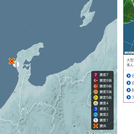
大型
進ん