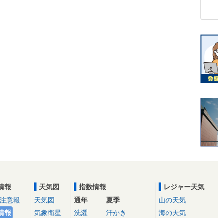
情報
天気図
指数情報
レジャー天気
注意報
天気図
通年
夏季
山の天気
情報
気象衛星
洗濯
汗かき
海の天気