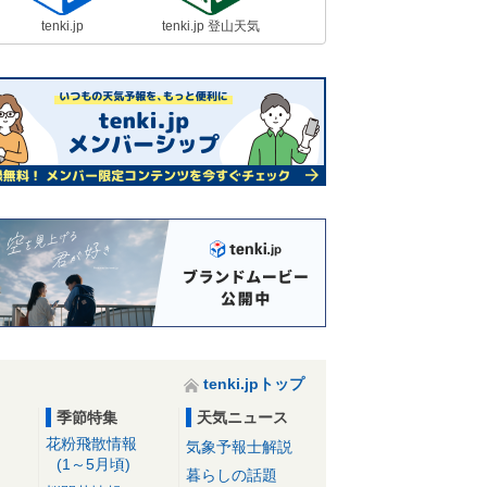
tenki.jp
tenki.jp 登山天気
tenki.jpトップ
季節特集
天気ニュース
花粉飛散情報
気象予報士解説
(1～5月頃)
暮らしの話題