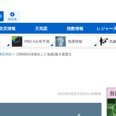
索
現在地
防災情報
天気図
指数情報
レジャー
PM2.5分布予測
地震情報
気
08月24日
21時06分頃発生した地震(最大震度1)
台
2024年08月24日21:09発表