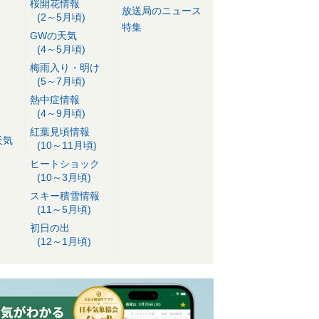
桜開花情報
放送局のニュース
(2～5月頃)
特集
GWの天気
(4～5月頃)
梅雨入り・明け
(5～7月頃)
熱中症情報
(4～9月頃)
紅葉見頃情報
天気
(10～11月頃)
ヒートショック
(10～3月頃)
スキー積雪情報
(11～5月頃)
初日の出
(12～1月頃)