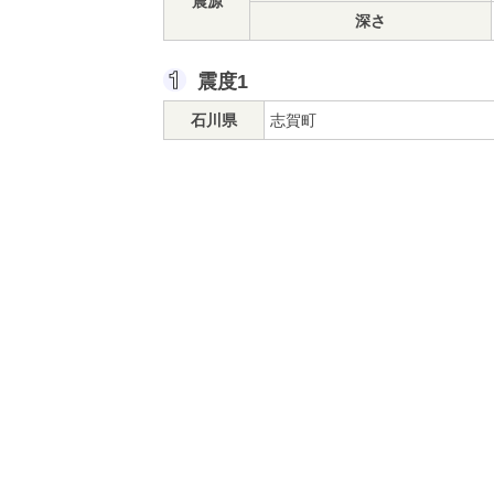
震源
深さ
震度1
石川県
志賀町