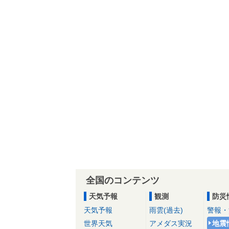
全国のコンテンツ
天気予報
観測
防災
天気予報
雨雲(過去)
警報・
世界天気
アメダス実況
地震