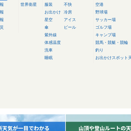
報
世界衛星
服装
不快
空港
報
お出かけ
冷房
野球場
報
星空
アイス
サッカー場
災
傘
ビール
ゴルフ場
紫外線
キャンプ場
体感温度
競馬・競艇・競輪
洗車
釣り
睡眠
お出かけスポット