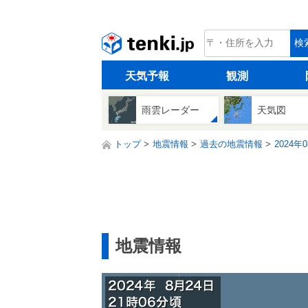
tenki.jp
検
天気予報
観測
雨雲レーダー
天気図
トップ
地震情報
過去の地震情報
2024年
地震情報