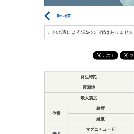
前の地震
この地震による津波の心配はありません
発生時刻
震源地
最大震度
緯度
位置
経度
マグニチュード