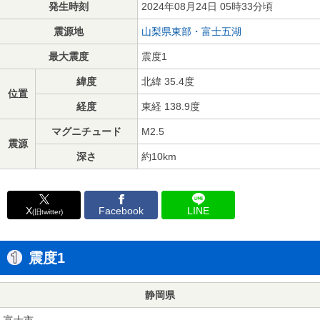
発生時刻
2024年08月24日 05時33分頃
震源地
山梨県東部・富士五湖
最大震度
震度1
緯度
北緯 35.4度
位置
経度
東経 138.9度
マグニチュード
M2.5
震源
深さ
約10km
X
Facebook
LINE
(旧twitter)
震度1
静岡県
富士市