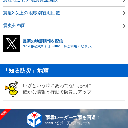
震度3以上の地域別観測回数
震央分布図
最新の地震情報を配信
tenki.jp公式X（旧Twitter）をご利用ください。
「知る防災」地震
いざという時にあわてないために
確かな情報と行動で防災力アップ
雨雲レーダーで雨を回避！
tenki.jp公式 天気予報アプリ