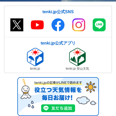
tenki.jp公式SNS
tenki.jp公式アプリ
tenki.jp
tenki.jp 登山天気