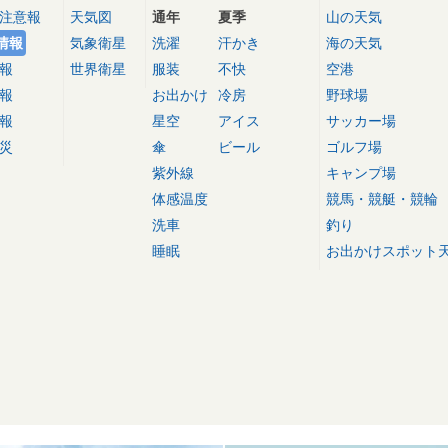
注意報
天気図
通年
夏季
山の天気
情報
気象衛星
洗濯
汗かき
海の天気
報
世界衛星
服装
不快
空港
報
お出かけ
冷房
野球場
報
星空
アイス
サッカー場
災
傘
ビール
ゴルフ場
紫外線
キャンプ場
体感温度
競馬・競艇・競輪
洗車
釣り
睡眠
お出かけスポット