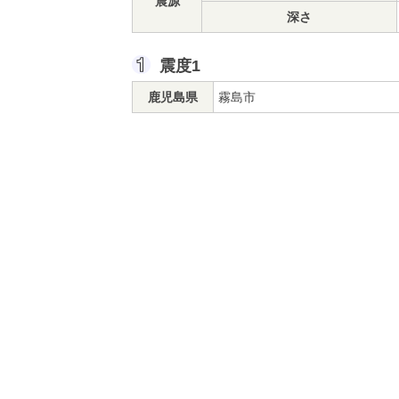
震源
深さ
震度1
鹿児島県
霧島市