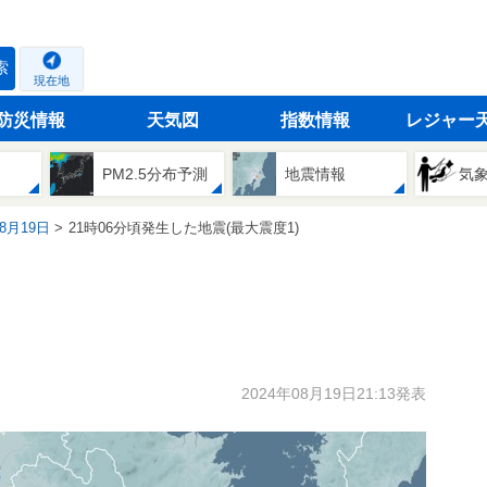
索
現在地
防災情報
天気図
指数情報
レジャー
PM2.5分布予測
地震情報
気
08月19日
21時06分頃発生した地震(最大震度1)
2024年08月19日21:13発表