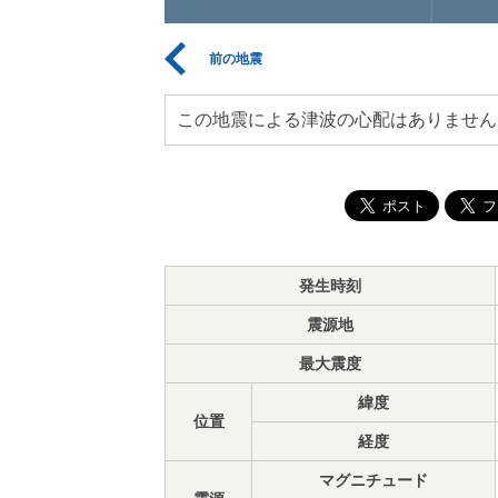
前の地震
この地震による津波の心配はありません
発生時刻
震源地
最大震度
緯度
位置
経度
マグニチュード