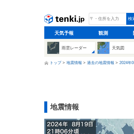
tenki.jp
検
天気予報
観測
雨雲レーダー
天気図
トップ
地震情報
過去の地震情報
2024年
地震情報