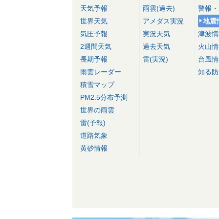
天気予報
雨雲(過去)
警報・
世界天気
アメダス実況
地震
気圧予報
実況天気
津波情
2週間天気
過去天気
火山情
長期予報
雷(実況)
台風情
雨雲レーダー
知る防
積雪マップ
PM2.5分布予測
世界の雨雲
雷(予報)
道路気象
黄砂情報