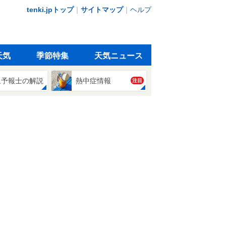
tenki.jpトップ
｜
サイトマップ
｜
ヘルプ
天気
季節特集
天気ニュース
象予報士の解説
熱中症情報
注目